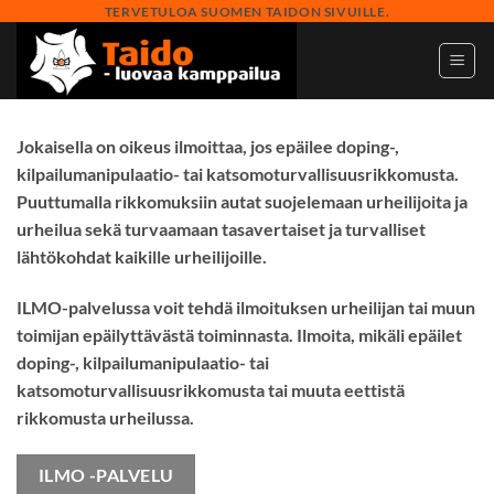
Skip
TERVETULOA SUOMEN TAIDON SIVUILLE.
to
content
Jokaisella on oikeus ilmoittaa, jos epäilee doping-,
kilpailumanipulaatio- tai katsomoturvallisuusrikkomusta.
Puuttumalla rikkomuksiin autat suojelemaan urheilijoita ja
urheilua sekä turvaamaan tasavertaiset ja turvalliset
lähtökohdat kaikille urheilijoille.
ILMO-palvelussa voit tehdä ilmoituksen urheilijan tai muun
toimijan epäilyttävästä toiminnasta. Ilmoita, mikäli epäilet
doping-, kilpailumanipulaatio- tai
katsomoturvallisuusrikkomusta tai muuta eettistä
rikkomusta urheilussa.
ILMO -PALVELU