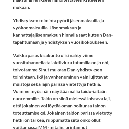
mukaan.
Yhdistyksen toiminta pyörii jäsenmaksuilla ja
vyökoemaksuilla. Jäsenmaksun ja
kannattajajäsenmaksun hinnalla saat kutsun Dan-
tapahtumaan ja yhdistyksen vuosikokoukseen.
Vaikka paras kisakunto olisi nähty viime
vuosituhannella tai aktiiviura tatamilla on jo ohi,
toivotamme Sinut mukaan Dan-yhdistyksen
toimintaan. Ikä ja vanheneminen vain lujittavat
muistoja sekä lajin parissa vietettyjä hetkiä.
Voimme myös näin näyttää mallia taido-iältään
nuoremmille. Taido on siinä mielessä loistava laji,
että jokainen voi löytää oman polkunsa taidon
toteuttamiseksi. Jokainen taidon parissa vietetty
hetki on tärkeä, riippumatta siitä onko ollut
voittamassa MM -mitalin, printannut