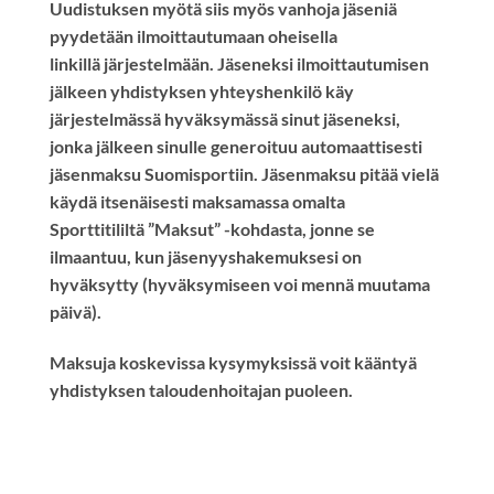
Uudistuksen myötä siis myös vanhoja jäseniä
pyydetään ilmoittautumaan oheisella
linkillä järjestelmään. Jäseneksi ilmoittautumisen
jälkeen yhdistyksen yhteyshenkilö käy
järjestelmässä hyväksymässä sinut jäseneksi,
jonka jälkeen sinulle generoituu automaattisesti
jäsenmaksu Suomisportiin. Jäsenmaksu pitää vielä
käydä itsenäisesti maksamassa omalta
Sporttitililtä ”Maksut” -kohdasta, jonne se
ilmaantuu, kun jäsenyyshakemuksesi on
hyväksytty (hyväksymiseen voi mennä muutama
päivä).
Maksuja koskevissa kysymyksissä voit kääntyä
yhdistyksen taloudenhoitajan puoleen.