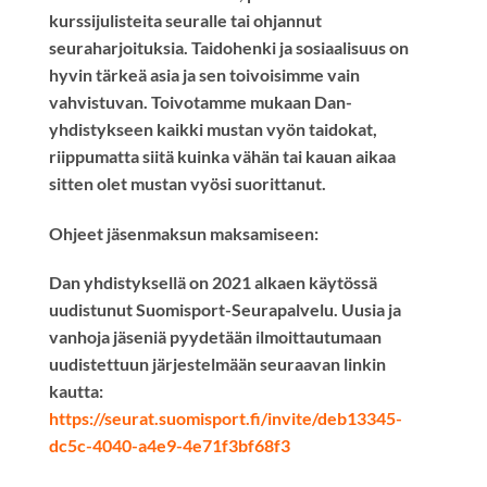
kurssijulisteita seuralle tai ohjannut
seuraharjoituksia. Taidohenki ja sosiaalisuus on
hyvin tärkeä asia ja sen toivoisimme vain
vahvistuvan. Toivotamme mukaan Dan-
yhdistykseen kaikki mustan vyön taidokat,
riippumatta siitä kuinka vähän tai kauan aikaa
sitten olet mustan vyösi suorittanut.
Ohjeet jäsenmaksun maksamiseen:
Dan yhdistyksellä on 2021 alkaen käytössä
uudistunut Suomisport-Seurapalvelu. Uusia ja
vanhoja jäseniä pyydetään ilmoittautumaan
uudistettuun järjestelmään seuraavan linkin
kautta:
https://seurat.suomisport.fi/invite/deb13345-
dc5c-4040-a4e9-4e71f3bf68f3