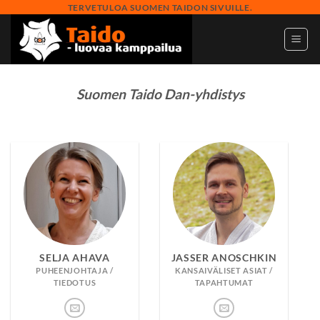
Skip
TERVETULOA SUOMEN TAIDON SIVUILLE.
to
content
Suomen Taido Dan-yhdistys
SELJA AHAVA
JASSER ANOSCHKIN
PUHEENJOHTAJA /
KANSAIVÄLISET ASIAT /
TIEDOTUS
TAPAHTUMAT