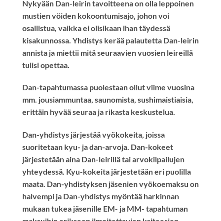
Nykyään Dan-leirin tavoitteena on olla leppoinen
mustien vöiden kokoontumisajo, johon voi
osallistua, vaikka ei olisikaan ihan täydessä
kisakunnossa. Yhdistys kerää palautetta Dan-leirin
annista ja miettii mitä seuraavien vuosien leireillä
tulisi opettaa.
Dan-tapahtumassa
puolestaan ollut viime vuosina
mm. jousiammuntaa, saunomista, sushimaistiaisia,
erittäin hyvää seuraa ja rikasta keskustelua.
Dan-yhdistys järjestää vyökokeita
, joissa
suoritetaan kyu- ja dan-arvoja. Dan-kokeet
järjestetään aina Dan-leirillä tai arvokilpailujen
yhteydessä. Kyu-kokeita järjestetään eri puolilla
maata. Dan-yhdistyksen jäsenien vyökoemaksu on
halvempi ja Dan-yhdistys myöntää harkinnan
mukaan tukea jäsenille EM- ja MM- tapahtuman
maksuihin erikseen ilmoitettavien kriteerien