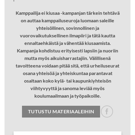
Kamppailija ei kiusaa -kampanjan tärkein tehtävä
on auttaa kamppailuseuroja luomaan saleille
yhteisöllinen, sovinnollinen ja
vuorovaikutuksellinen ilmapiiri ja tätä kautta
ennaltaehkäistä ja vähentää kiusaamista.
Kampanja kohdistuu erityisesti lapsiin ja nuoriin
mutta myös aikuisharrastajiin. Välillisenä
tavoitteena voidaan pitää sitä, että urheiluseurat
osana yhteisöä ja yhteiskuntaa parantavat
osaltaan koko kylä- tai kaupunkiyhteisön
viihtyvyyttä ja sanoma leviää myös
koulumaailmaan ja työpaikoille.
TUTUSTU MATERIAALEIHIN