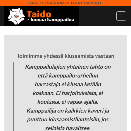
Skip
TERVETULOA SUOMEN TAIDON SIVUILLE.
to
content
Toimimme yhdessä kiusaamista vastaan
Kamppailulajien yhteinen tahto on
että kamppailu-urheilun
harrastaja ei kiusaa ketään
koskaan. Ei harjoituksissa, ei
koulussa, ei vapaa-ajalla.
Kamppailija on kaikkien kaveri ja
puuttuu kiusaamistilanteisiin, jos
sellaisia havaitsee.