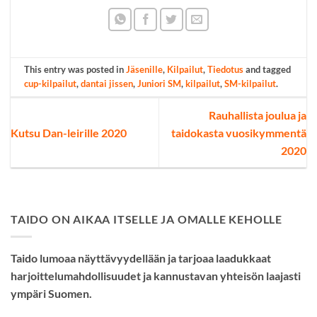
This entry was posted in
Jäsenille
,
Kilpailut
,
Tiedotus
and tagged
cup-kilpailut
,
dantai jissen
,
Juniori SM
,
kilpailut
,
SM-kilpailut
.
Rauhallista joulua ja
Kutsu Dan-leirille 2020
taidokasta vuosikymmentä
2020
TAIDO ON AIKAA ITSELLE JA OMALLE KEHOLLE
Taido lumoaa näyttävyydellään ja tarjoaa laadukkaat
harjoittelumahdollisuudet ja kannustavan yhteisön laajasti
ympäri Suomen.