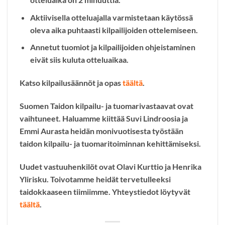
Aktiivisella otteluajalla varmistetaan käytössä
oleva aika puhtaasti kilpailijoiden ottelemiseen.
Annetut tuomiot ja kilpailijoiden ohjeistaminen
eivät siis kuluta otteluaikaa.
Katso kilpailusäännöt ja opas
täältä
.
Suomen Taidon kilpailu- ja tuomarivastaavat ovat
vaihtuneet. Haluamme kiittää Suvi Lindroosia ja
Emmi Aurasta heidän monivuotisesta työstään
taidon kilpailu- ja tuomaritoiminnan kehittämiseksi.
Uudet vastuuhenkilöt ovat Olavi Kurttio ja Henrika
Ylirisku. Toivotamme heidät tervetulleeksi
taidokkaaseen tiimiimme. Yhteystiedot löytyvät
täältä
.