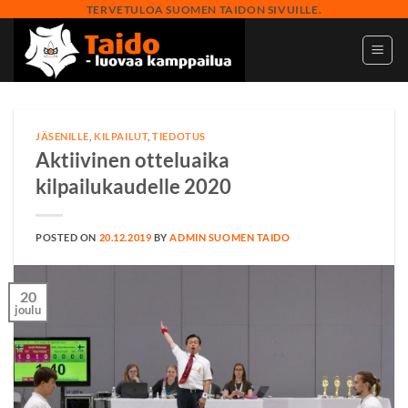
Skip
TERVETULOA SUOMEN TAIDON SIVUILLE.
to
content
JÄSENILLE
,
KILPAILUT
,
TIEDOTUS
Aktiivinen otteluaika
kilpailukaudelle 2020
POSTED ON
20.12.2019
BY
ADMIN SUOMEN TAIDO
20
joulu