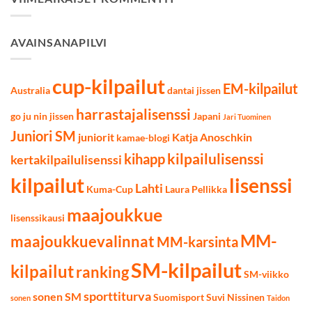
12.3.2022
AVAINSANAPILVI
cup-kilpailut
EM-kilpailut
Australia
dantai jissen
harrastajalisenssi
go ju nin jissen
Japani
Jari Tuominen
Juniori SM
juniorit
Katja Anoschkin
kamae-blogi
kilpailulisenssi
kihapp
kertakilpailulisenssi
kilpailut
lisenssi
Lahti
Kuma-Cup
Laura Pellikka
maajoukkue
lisenssikausi
MM-
maajoukkuevalinnat
MM-karsinta
SM-kilpailut
kilpailut
ranking
SM-viikko
sporttiturva
sonen SM
Suomisport
Suvi Nissinen
sonen
Taidon