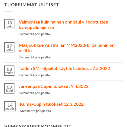
TUOREIMMAT UUTISET
Valmentaa kuin nainen onnistui yli odotusten
18
touko
kamppailulajeissa
artikkelissa
Kommentit pois päältä
Valmentaa
kuin
Maajoukkue Australian MM2023-kilpailuihin on
17
nainen
touko
valittu
onnistui
artikkelissa
Kommentit pois päältä
yli
Maajoukkue
odotusten
Australian
Taidon SM-kilpailut käytiin Lahdessa 7.5.2022
kamppailulajeissa
08
MM2023-
touko
artikkelissa
Kommentit pois päältä
kilpailuihin
Taidon
on
SM-
Järvenpää Cupin tulokset 9.4.2022
valittu
09
kilpailut
huhti
artikkelissa
Kommentit pois päältä
käytiin
Järvenpää
Lahdessa
Cupin
Kuma-Cupin tulokset 12.3.2022
7.5.2022
14
tulokset
maalis
artikkelissa
Kommentit pois päältä
9.4.2022
Kuma-
Cupin
tulokset
VIIMEAIKAISET KOMMENTIT