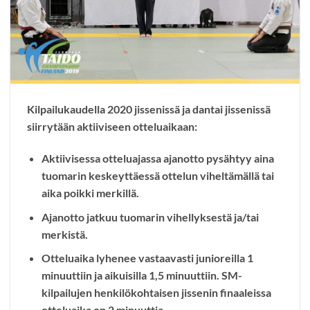
Kilpailukaudella 2020 jissenissä ja dantai jissenissä
siirrytään aktiiviseen otteluaikaan:
Aktiivisessa otteluajassa ajanotto pysähtyy aina
tuomarin keskeyttäessä ottelun viheltämällä tai
aika poikki merkillä.
Ajanotto jatkuu tuomarin vihellyksestä ja/tai
merkistä.
Otteluaika lyhenee vastaavasti junioreilla 1
minuuttiin ja aikuisilla 1,5 minuuttiin. SM-
kilpailujen henkilökohtaisen jissenin finaaleissa
otteluaika on 2 minuuttia.