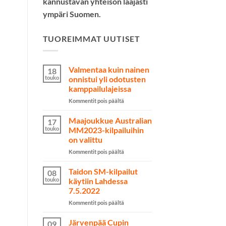
kannustavan yhteisön laajasti
ympäri Suomen.
TUOREIMMAT UUTISET
Valmentaa kuin nainen
18
touko
onnistui yli odotusten
kamppailulajeissa
artikkelissa
Kommentit pois päältä
Valmentaa
kuin
Maajoukkue Australian
17
nainen
touko
MM2023-kilpailuihin
onnistui
on valittu
yli
artikkelissa
Kommentit pois päältä
odotusten
Maajoukkue
kamppailulajeissa
Australian
Taidon SM-kilpailut
08
MM2023-
touko
käytiin Lahdessa
kilpailuihin
7.5.2022
on
artikkelissa
Kommentit pois päältä
valittu
Taidon
SM-
Järvenpää Cupin
09