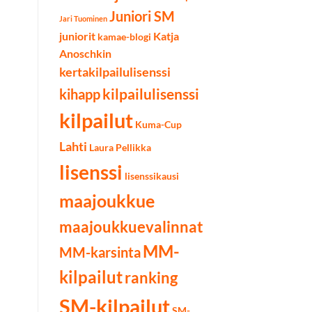
Juniori SM
Jari Tuominen
juniorit
Katja
kamae-blogi
Anoschkin
kertakilpailulisenssi
kilpailulisenssi
kihapp
kilpailut
Kuma-Cup
Lahti
Laura Pellikka
lisenssi
lisenssikausi
maajoukkue
maajoukkuevalinnat
MM-
MM-karsinta
kilpailut
ranking
SM-kilpailut
SM-