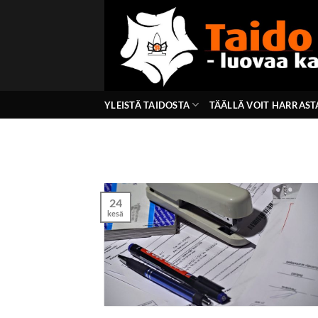
Skip
to
content
YLEISTÄ TAIDOSTA
TÄÄLLÄ VOIT HARRAST
24
kesä