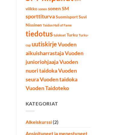
sonen SM
viikko
sonen
sporttiturva
Suomisport
Suvi
Nissinen
Taidon Hall of Fame
tiedotus
Turku
tulokset
Turku-
uutiskirje
Vuoden
cup
aikuisharrastaja
Vuoden
junioriohjaaja
Vuoden
nuori taidoka
Vuoden
seura
Vuoden taidoka
Vuoden Taidoteko
KATEGORIAT
Alkeiskurssi
(2)
Ansioituneet ja menestyneet