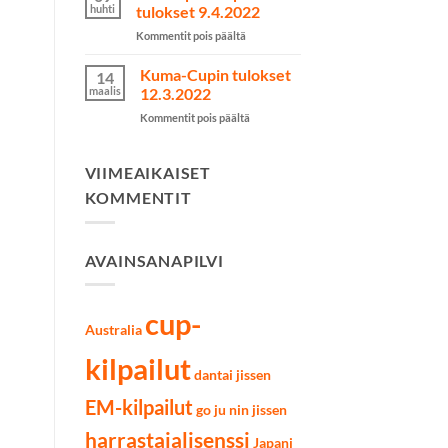
kilpailut
huhti
tulokset 9.4.2022
käytiin
artikkelissa
Kommentit pois päältä
Lahdessa
Järvenpää
7.5.2022
Cupin
Kuma-Cupin tulokset
14
tulokset
maalis
12.3.2022
9.4.2022
artikkelissa
Kommentit pois päältä
Kuma-
Cupin
tulokset
VIIMEAIKAISET
12.3.2022
KOMMENTIT
AVAINSANAPILVI
cup-
Australia
kilpailut
dantai jissen
EM-kilpailut
go ju nin jissen
harrastajalisenssi
Japani