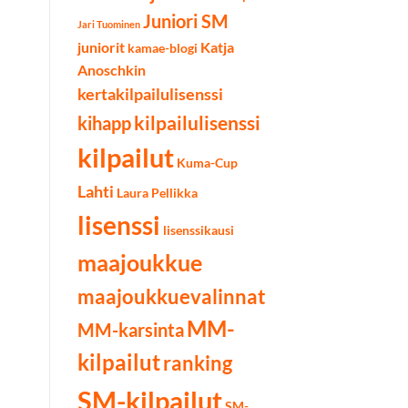
Juniori SM
Jari Tuominen
juniorit
Katja
kamae-blogi
Anoschkin
kertakilpailulisenssi
kilpailulisenssi
kihapp
kilpailut
Kuma-Cup
Lahti
Laura Pellikka
lisenssi
lisenssikausi
maajoukkue
maajoukkuevalinnat
MM-
MM-karsinta
kilpailut
ranking
SM-kilpailut
SM-