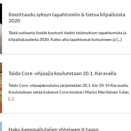
Ilmoittaudu syksyn tapahtumiin & tietoa kilpailuista
2020
Tästä uutisesta löydät kootusti tiedot taidosyksyn tapahtumista ja
kilpailukaudesta 2020. Katso alta tapahtumat kutsuineen ja [...]
Taido Core -ohjaajia koulutetaan 20.1. Keravalla
Taido Core -ohjaajakoulutus järjestetään 20.1. klo 10-14 Keravalla.
Koulutuksen vetää kokenut Core-konkari Marko Meriläinen 5.dan.
[...]
Haku kamppailulajien yhteiseen II-tason