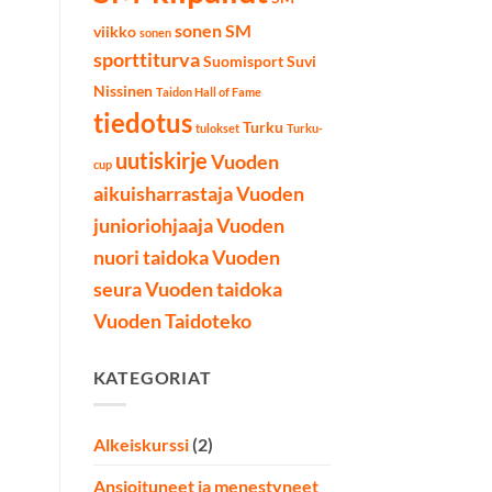
sonen SM
viikko
sonen
sporttiturva
Suomisport
Suvi
Nissinen
Taidon Hall of Fame
tiedotus
Turku
tulokset
Turku-
uutiskirje
Vuoden
cup
aikuisharrastaja
Vuoden
junioriohjaaja
Vuoden
nuori taidoka
Vuoden
seura
Vuoden taidoka
Vuoden Taidoteko
KATEGORIAT
Alkeiskurssi
(2)
Ansioituneet ja menestyneet