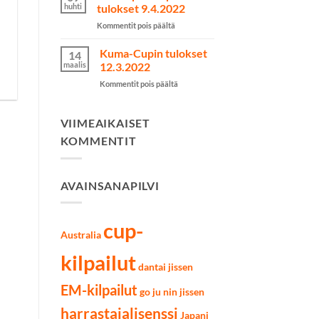
kilpailut
huhti
tulokset 9.4.2022
käytiin
artikkelissa
Kommentit pois päältä
Lahdessa
Järvenpää
7.5.2022
Cupin
Kuma-Cupin tulokset
14
tulokset
maalis
12.3.2022
9.4.2022
artikkelissa
Kommentit pois päältä
Kuma-
Cupin
tulokset
VIIMEAIKAISET
12.3.2022
KOMMENTIT
AVAINSANAPILVI
cup-
Australia
kilpailut
dantai jissen
EM-kilpailut
go ju nin jissen
harrastajalisenssi
Japani