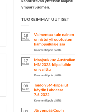
kannustavan yhteisön laajasti
ympäri Suomen.
TUOREIMMAT UUTISET
Valmentaa kuin nainen
18
touko
onnistui yli odotusten
kamppailulajeissa
artikkelissa
Kommentit pois päältä
Valmentaa
kuin
Maajoukkue Australian
17
nainen
touko
MM2023-kilpailuihin
onnistui
on valittu
yli
artikkelissa
Kommentit pois päältä
odotusten
Maajoukkue
kamppailulajeissa
Australian
Taidon SM-kilpailut
08
MM2023-
touko
käytiin Lahdessa
kilpailuihin
7.5.2022
on
artikkelissa
Kommentit pois päältä
valittu
Taidon
SM-
Järvenpää Cupin
09