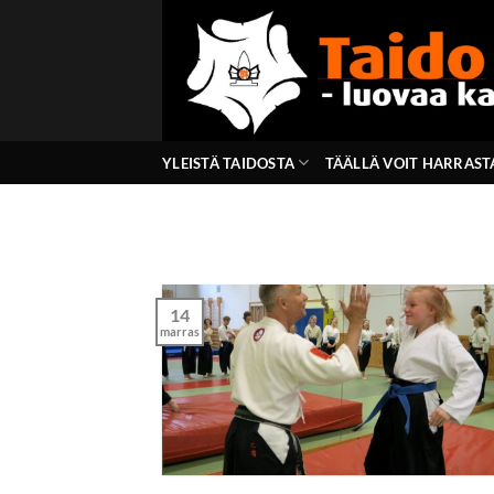
Skip
to
content
YLEISTÄ TAIDOSTA
TÄÄLLÄ VOIT HARRAST
14
marras