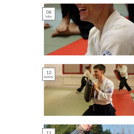
08
loka
12
tammi
11