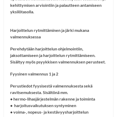
kehittymisen arviointiin ja palautteen antamiseen
yksilötasolla.
Harjoittelun rytmittäminen ja järki mukana
valmennuksessa
Perehdytään harjoittelun ohjelmointiin,
jaksottamiseen ja harjoittelun rytmittämiseen.
Sisältyy myös psyykkisen valmennuksen perusteet.
Fyysinen valmennus 1 ja 2
Perustiedot fyysisestä valmennuksesta sekä
ravitsemuksesta. Sisältönä mm.
• hermo-lihasjärjestelmän rakenne ja toiminta
• harjoitusvaikutuksen syntyminen
• voima-, nopeus- ja kestävyysharjoittelun