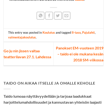
This entry was posted in
Koulutus
and tagged
II-taso
,
Pajulahti
,
valmentajakoulutus
.
Panokset EM-vuoteen 2019
Go ju nin jissen valtaa
– taido ei ole mukana kesän
teatterilavan 27.1. Lahdessa
2018 SM-viikossa
TAIDO ON AIKAA ITSELLE JA OMALLE KEHOLLE
Taido lumoaa näyttävyydellään ja tarjoaa laadukkaat
harjoittelumahdollisuudet ja kannustavan yhteisön laajasti