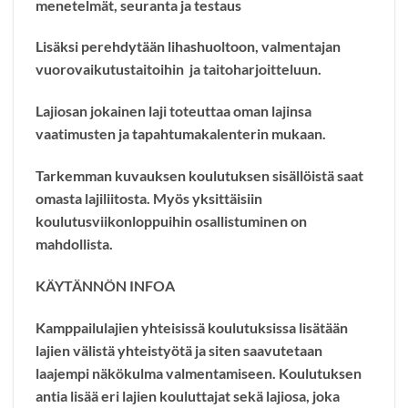
menetelmät, seuranta ja testaus
Lisäksi perehdytään lihashuoltoon, valmentajan
vuorovaikutustaitoihin ja taitoharjoitteluun.
Lajiosan
jokainen laji toteuttaa oman lajinsa
vaatimusten ja tapahtumakalenterin mukaan.
Tarkemman kuvauksen koulutuksen sisällöistä saat
omasta lajiliitosta. Myös yksittäisiin
koulutusviikonloppuihin osallistuminen on
mahdollista.
KÄYTÄNNÖN INFOA
Kamppailulajien yhteisissä koulutuksissa lisätään
lajien välistä yhteistyötä ja siten saavutetaan
laajempi näkökulma valmentamiseen. Koulutuksen
antia lisää eri lajien kouluttajat sekä lajiosa, joka