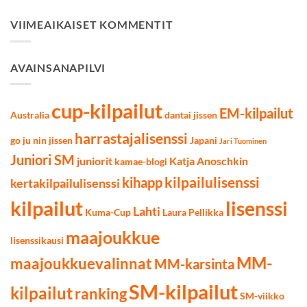
Cupin
tulokset
VIIMEAIKAISET KOMMENTIT
12.3.2022
AVAINSANAPILVI
cup-kilpailut
EM-kilpailut
Australia
dantai jissen
harrastajalisenssi
go ju nin jissen
Japani
Jari Tuominen
Juniori SM
juniorit
Katja Anoschkin
kamae-blogi
kilpailulisenssi
kihapp
kertakilpailulisenssi
kilpailut
lisenssi
Lahti
Kuma-Cup
Laura Pellikka
maajoukkue
lisenssikausi
MM-
maajoukkuevalinnat
MM-karsinta
SM-kilpailut
kilpailut
ranking
SM-viikko