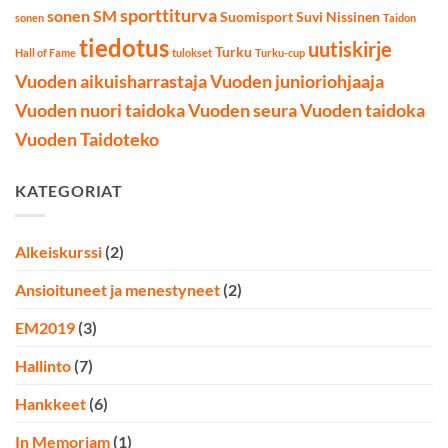
sporttiturva
sonen SM
Suomisport
Suvi Nissinen
sonen
Taidon
tiedotus
uutiskirje
Turku
Hall of Fame
tulokset
Turku-cup
Vuoden aikuisharrastaja
Vuoden junioriohjaaja
Vuoden nuori taidoka
Vuoden seura
Vuoden taidoka
Vuoden Taidoteko
KATEGORIAT
Alkeiskurssi
(2)
Ansioituneet ja menestyneet
(2)
EM2019
(3)
Hallinto
(7)
Hankkeet
(6)
In Memoriam
(1)