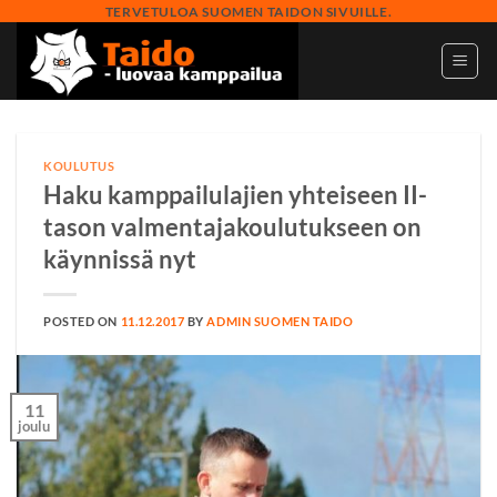
Skip
TERVETULOA SUOMEN TAIDON SIVUILLE.
to
content
KOULUTUS
Haku kamppailulajien yhteiseen II-
tason valmentajakoulutukseen on
käynnissä nyt
POSTED ON
11.12.2017
BY
ADMIN SUOMEN TAIDO
11
joulu