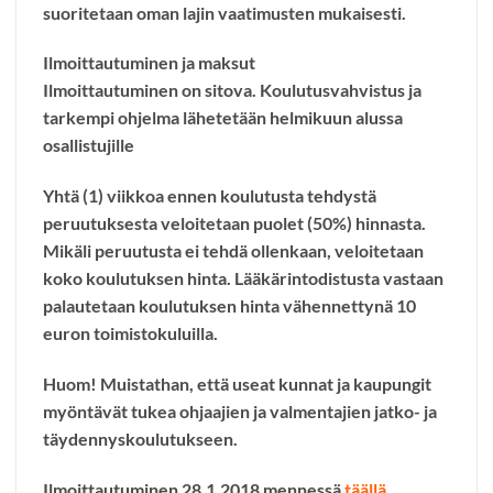
suoritetaan oman lajin vaatimusten mukaisesti.
Ilmoittautuminen ja maksut
Ilmoittautuminen on sitova. Koulutusvahvistus ja
tarkempi ohjelma lähetetään helmikuun alussa
osallistujille
Yhtä (1) viikkoa ennen koulutusta tehdystä
peruutuksesta veloitetaan puolet (50%) hinnasta.
Mikäli peruutusta ei tehdä ollenkaan, veloitetaan
koko koulutuksen hinta. Lääkärintodistusta vastaan
palautetaan koulutuksen hinta vähennettynä 10
euron toimistokuluilla.
Huom!
Muistathan, että useat kunnat ja kaupungit
myöntävät tukea ohjaajien ja valmentajien jatko- ja
täydennyskoulutukseen.
Ilmoittautuminen 28.1.2018 mennessä
täällä
.