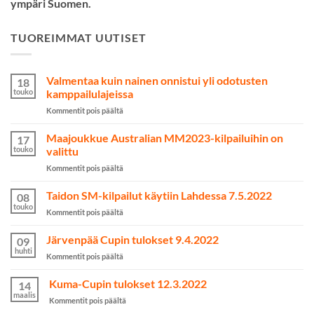
ympäri Suomen.
TUOREIMMAT UUTISET
Valmentaa kuin nainen onnistui yli odotusten
18
touko
kamppailulajeissa
artikkelissa
Kommentit pois päältä
Valmentaa
kuin
Maajoukkue Australian MM2023-kilpailuihin on
17
nainen
touko
valittu
onnistui
artikkelissa
Kommentit pois päältä
yli
Maajoukkue
odotusten
Australian
Taidon SM-kilpailut käytiin Lahdessa 7.5.2022
kamppailulajeissa
08
MM2023-
touko
artikkelissa
Kommentit pois päältä
kilpailuihin
Taidon
on
SM-
Järvenpää Cupin tulokset 9.4.2022
valittu
09
kilpailut
huhti
artikkelissa
Kommentit pois päältä
käytiin
Järvenpää
Lahdessa
Cupin
Kuma-Cupin tulokset 12.3.2022
7.5.2022
14
tulokset
maalis
artikkelissa
Kommentit pois päältä
9.4.2022
Kuma-