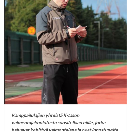
Kamppailulajien yhteistä II-tason
valmentajakoulutusta suositellaan niille, jotka
haluavat kehittyä valmentajana ja ovat innostuneita