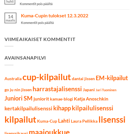
huhti
artikkelissa
Kommentit pois päältä
käytiin
Järvenpää
Lahdessa
Cupin
Kuma-Cupin tulokset 12.3.2022
7.5.2022
14
tulokset
maalis
artikkelissa
Kommentit pois päältä
9.4.2022
Kuma-
Cupin
tulokset
VIIMEAIKAISET KOMMENTIT
12.3.2022
AVAINSANAPILVI
cup-kilpailut
EM-kilpailut
Australia
dantai jissen
harrastajalisenssi
go ju nin jissen
Japani
Jari Tuominen
Juniori SM
juniorit
Katja Anoschkin
kamae-blogi
kilpailulisenssi
kihapp
kertakilpailulisenssi
kilpailut
lisenssi
Lahti
Kuma-Cup
Laura Pellikka
maajoukkue
lisenssikausi