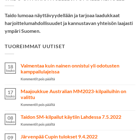
Taido lumoaa näyttävyydellään ja tarjoaa laadukkaat
harjoittelumahdollisuudet ja kannustavan yhteisön laajasti
ympäri Suomen.
TUOREIMMAT UUTISET
Valmentaa kuin nainen onnistui yli odotusten
18
touko
kamppailulajeissa
artikkelissa
Kommentit pois päältä
Valmentaa
kuin
Maajoukkue Australian MM2023-kilpailuihin on
17
nainen
touko
valittu
onnistui
artikkelissa
Kommentit pois päältä
yli
Maajoukkue
odotusten
Australian
Taidon SM-kilpailut käytiin Lahdessa 7.5.2022
kamppailulajeissa
08
MM2023-
touko
artikkelissa
Kommentit pois päältä
kilpailuihin
Taidon
on
SM-
Järvenpää Cupin tulokset 9.4.2022
valittu
09
kilpailut