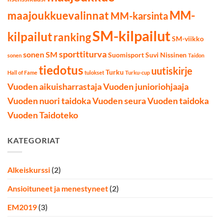
MM-
maajoukkuevalinnat
MM-karsinta
SM-kilpailut
kilpailut
ranking
SM-viikko
sporttiturva
sonen SM
Suomisport
Suvi Nissinen
sonen
Taidon
tiedotus
uutiskirje
Turku
Hall of Fame
tulokset
Turku-cup
Vuoden aikuisharrastaja
Vuoden junioriohjaaja
Vuoden nuori taidoka
Vuoden seura
Vuoden taidoka
Vuoden Taidoteko
KATEGORIAT
Alkeiskurssi
(2)
Ansioituneet ja menestyneet
(2)
EM2019
(3)