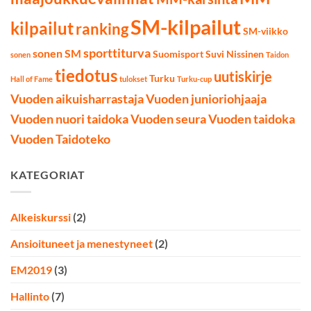
SM-kilpailut
kilpailut
ranking
SM-viikko
sporttiturva
sonen SM
Suomisport
Suvi Nissinen
sonen
Taidon
tiedotus
uutiskirje
Turku
Hall of Fame
tulokset
Turku-cup
Vuoden aikuisharrastaja
Vuoden junioriohjaaja
Vuoden nuori taidoka
Vuoden seura
Vuoden taidoka
Vuoden Taidoteko
KATEGORIAT
Alkeiskurssi
(2)
Ansioituneet ja menestyneet
(2)
EM2019
(3)
Hallinto
(7)