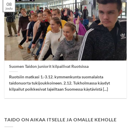
08
joulu
Suomen Taidon juniorit kilpailivat Ruotsissa
Ruotsiin matkasi 1.-3.12. kymmenkunta suomalaista
taidonuorta tukijoukkoineen. 2.12. Tukholmassa käydyt
kilpailut poikkesivat lajeiltaan Suomessa käytävistä [...]
TAIDO ON AIKAA ITSELLE JA OMALLE KEHOLLE