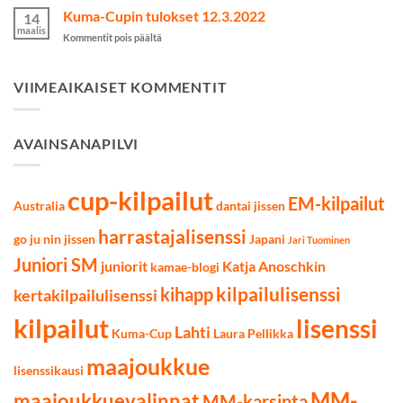
Cupin
Kuma-Cupin tulokset 12.3.2022
7.5.2022
14
tulokset
maalis
artikkelissa
Kommentit pois päältä
9.4.2022
Kuma-
Cupin
tulokset
VIIMEAIKAISET KOMMENTIT
12.3.2022
AVAINSANAPILVI
cup-kilpailut
EM-kilpailut
Australia
dantai jissen
harrastajalisenssi
go ju nin jissen
Japani
Jari Tuominen
Juniori SM
juniorit
Katja Anoschkin
kamae-blogi
kilpailulisenssi
kihapp
kertakilpailulisenssi
kilpailut
lisenssi
Lahti
Kuma-Cup
Laura Pellikka
maajoukkue
lisenssikausi
MM-
maajoukkuevalinnat
MM-karsinta