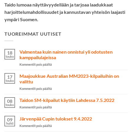
Taido lumoaa näyttävyydellään ja tarjoaa laadukkaat
harjoittelumahdollisuudet ja kannustavan yhteisön laajasti
ympäri Suomen.
TUOREIMMAT UUTISET
Valmentaa kuin nainen onnistui yli odotusten
18
touko
kamppailulajeissa
artikkelissa
Kommentit pois päältä
Valmentaa
kuin
Maajoukkue Australian MM2023-kilpailuihin on
17
nainen
touko
valittu
onnistui
artikkelissa
Kommentit pois päältä
yli
Maajoukkue
odotusten
Australian
Taidon SM-kilpailut käytiin Lahdessa 7.5.2022
kamppailulajeissa
08
MM2023-
touko
artikkelissa
Kommentit pois päältä
kilpailuihin
Taidon
on
SM-
Järvenpää Cupin tulokset 9.4.2022
valittu
09
kilpailut
huhti
artikkelissa
Kommentit pois päältä
käytiin
Järvenpää
Lahdessa