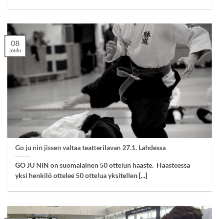
08
joulu
Go ju nin jissen valtaa teatterilavan 27.1. Lahdessa
GO JU NIN on suomalainen 50 ottelun haaste. Haasteessa
yksi henkilö ottelee 50 ottelua yksitellen [...]