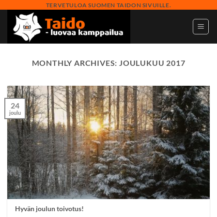
Skip
TERVETULOA SUOMEN TAIDON SIVUILLE.
to
content
MONTHLY ARCHIVES:
JOULUKUU 2017
24
joulu
Hyvän joulun toivotus!