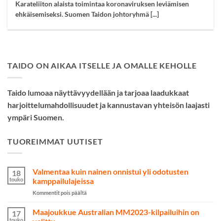
Karateliiton alaista toimintaa koronaviruksen leviämisen
ehkäisemiseksi. Suomen Taidon johtoryhmä [...]
TAIDO ON AIKAA ITSELLE JA OMALLE KEHOLLE
Taido lumoaa näyttävyydellään ja tarjoaa laadukkaat
harjoittelumahdollisuudet ja kannustavan yhteisön laajasti
ympäri Suomen.
TUOREIMMAT UUTISET
Valmentaa kuin nainen onnistui yli odotusten
18
touko
kamppailulajeissa
artikkelissa
Kommentit pois päältä
Valmentaa
kuin
Maajoukkue Australian MM2023-kilpailuihin on
17
nainen
touko