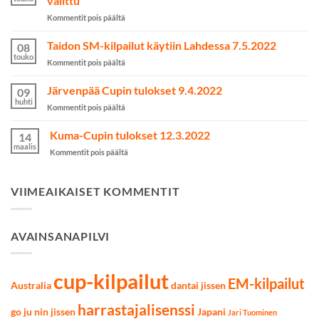
valittu
onnistui
artikkelissa
Kommentit pois päältä
yli
Maajoukkue
odotusten
Australian
Taidon SM-kilpailut käytiin Lahdessa 7.5.2022
kamppailulajeissa
08
MM2023-
touko
artikkelissa
Kommentit pois päältä
kilpailuihin
Taidon
on
SM-
Järvenpää Cupin tulokset 9.4.2022
valittu
09
kilpailut
huhti
artikkelissa
Kommentit pois päältä
käytiin
Järvenpää
Lahdessa
Cupin
Kuma-Cupin tulokset 12.3.2022
7.5.2022
14
tulokset
maalis
artikkelissa
Kommentit pois päältä
9.4.2022
Kuma-
Cupin
tulokset
VIIMEAIKAISET KOMMENTIT
12.3.2022
AVAINSANAPILVI
cup-kilpailut
EM-kilpailut
Australia
dantai jissen
harrastajalisenssi
go ju nin jissen
Japani
Jari Tuominen