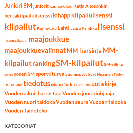
Juniori SM
juniorit
Katja Anoschkin
kamae-blogi
kilpailulisenssi
kihapp
kertakilpailulisenssi
kilpailut
lisenssi
Lahti
Kuma-Cup
Laura Pellikka
maajoukkue
lisenssikausi
MM-
maajoukkuevalinnat
MM-karsinta
SM-kilpailut
kilpailut
ranking
SM-viikko
sporttiturva
sonen SM
Suomisport
Suvi Nissinen
sonen
Taidon
tiedotus
uutiskirje
Turku
Hall of Fame
tulokset
Turku-cup
Vuoden aikuisharrastaja
Vuoden junioriohjaaja
Vuoden nuori taidoka
Vuoden seura
Vuoden taidoka
Vuoden Taidoteko
KATEGORIAT