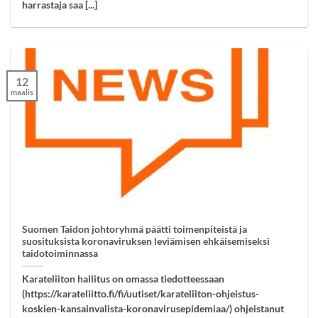
harrastaja saa [...]
12
maalis
Suomen Taidon johtoryhmä päätti toimenpiteistä ja
suosituksista koronaviruksen leviämisen ehkäisemiseksi
taidotoiminnassa
Karateliiton hallitus on omassa tiedotteessaan
(https://karateliitto.fi/fi/uutiset/karateliiton-ohjeistus-
koskien-kansainvalista-koronavirusepidemiaa/) ohjeistanut