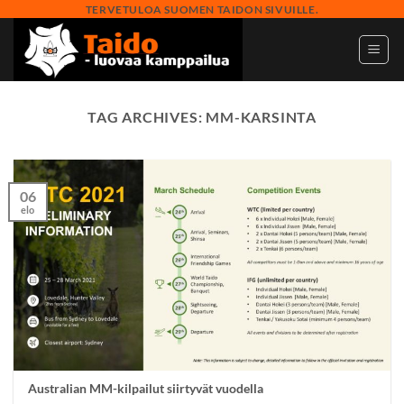
Skip
TERVETULOA SUOMEN TAIDON SIVUILLE.
to
content
TAG ARCHIVES:
MM-KARSINTA
06
elo
Australian MM-kilpailut siirtyvät vuodella