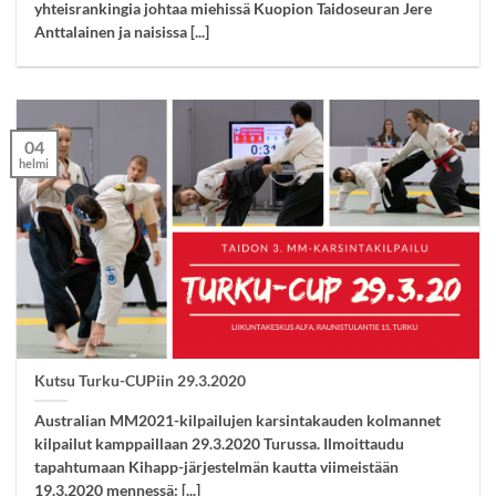
yhteisrankingia johtaa miehissä Kuopion Taidoseuran Jere
Anttalainen ja naisissa [...]
04
helmi
Kutsu Turku-CUPiin 29.3.2020
Australian MM2021-kilpailujen karsintakauden kolmannet
kilpailut kamppaillaan 29.3.2020 Turussa. Ilmoittaudu
tapahtumaan Kihapp-järjestelmän kautta viimeistään
19.3.2020 mennessä: [...]