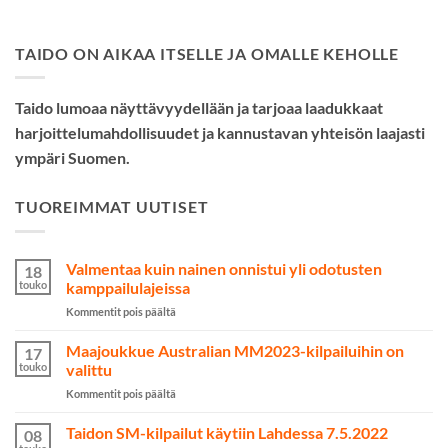
TAIDO ON AIKAA ITSELLE JA OMALLE KEHOLLE
Taido lumoaa näyttävyydellään ja tarjoaa laadukkaat
harjoittelumahdollisuudet ja kannustavan yhteisön laajasti
ympäri Suomen.
TUOREIMMAT UUTISET
Valmentaa kuin nainen onnistui yli odotusten
18
touko
kamppailulajeissa
artikkelissa
Kommentit pois päältä
Valmentaa
kuin
Maajoukkue Australian MM2023-kilpailuihin on
17
nainen
touko
valittu
onnistui
artikkelissa
Kommentit pois päältä
yli
Maajoukkue
odotusten
Australian
Taidon SM-kilpailut käytiin Lahdessa 7.5.2022
kamppailulajeissa
08
MM2023-