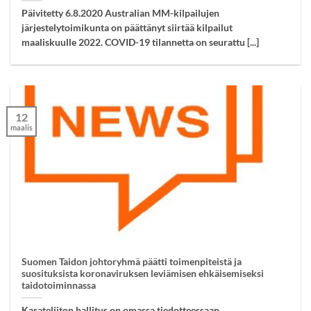
Päivitetty 6.8.2020 Australian MM-kilpailujen
järjestelytoimikunta on päättänyt siirtää kilpailut
maaliskuulle 2022. COVID-19 tilannetta on seurattu [...]
12
maalis
Suomen Taidon johtoryhmä päätti toimenpiteistä ja
suosituksista koronaviruksen leviämisen ehkäisemiseksi
taidotoiminnassa
Karateliiton hallitus on omassa tiedotteessaan