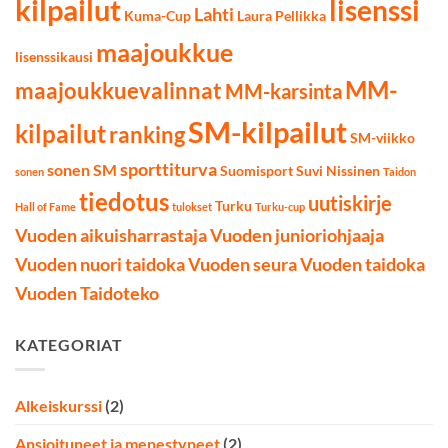
kilpailut
lisenssi
Lahti
Kuma-Cup
Laura Pellikka
maajoukkue
lisenssikausi
MM-
maajoukkuevalinnat
MM-karsinta
SM-kilpailut
kilpailut
ranking
SM-viikko
sporttiturva
sonen SM
Suomisport
Suvi Nissinen
sonen
Taidon
tiedotus
uutiskirje
Turku
Hall of Fame
tulokset
Turku-cup
Vuoden aikuisharrastaja
Vuoden junioriohjaaja
Vuoden nuori taidoka
Vuoden seura
Vuoden taidoka
Vuoden Taidoteko
KATEGORIAT
Alkeiskurssi
(2)
Ansioituneet ja menestyneet
(2)