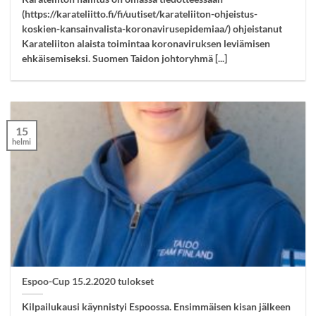
(https://karateliitto.fi/fi/uutiset/karateliiton-ohjeistus-
koskien-kansainvalista-koronavirusepidemiaa/) ohjeistanut
Karateliiton alaista toimintaa koronaviruksen leviämisen
ehkäisemiseksi. Suomen Taidon johtoryhmä [...]
15
helmi
Espoo-Cup 15.2.2020 tulokset
Kilpailukausi käynnistyi Espoossa. Ensimmäisen kisan jälkeen