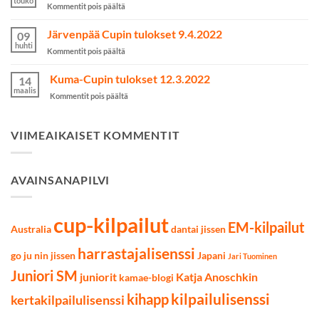
touko
artikkelissa
Kommentit pois päältä
kilpailuihin
Taidon
on
SM-
Järvenpää Cupin tulokset 9.4.2022
valittu
09
kilpailut
huhti
artikkelissa
Kommentit pois päältä
käytiin
Järvenpää
Lahdessa
Cupin
Kuma-Cupin tulokset 12.3.2022
7.5.2022
14
tulokset
maalis
artikkelissa
Kommentit pois päältä
9.4.2022
Kuma-
Cupin
tulokset
VIIMEAIKAISET KOMMENTIT
12.3.2022
AVAINSANAPILVI
cup-kilpailut
EM-kilpailut
Australia
dantai jissen
harrastajalisenssi
go ju nin jissen
Japani
Jari Tuominen
Juniori SM
juniorit
Katja Anoschkin
kamae-blogi
kilpailulisenssi
kihapp
kertakilpailulisenssi