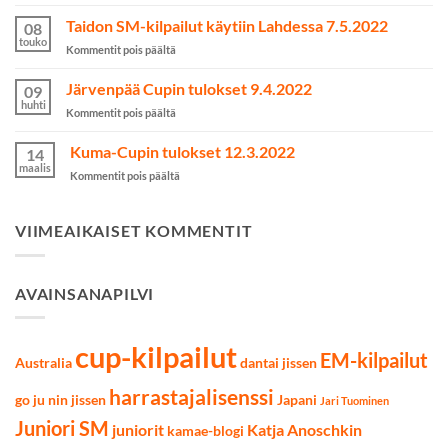
Maajoukkue
odotusten
Australian
Taidon SM-kilpailut käytiin Lahdessa 7.5.2022
kamppailulajeissa
08
MM2023-
touko
artikkelissa
Kommentit pois päältä
kilpailuihin
Taidon
on
SM-
Järvenpää Cupin tulokset 9.4.2022
valittu
09
kilpailut
huhti
artikkelissa
Kommentit pois päältä
käytiin
Järvenpää
Lahdessa
Cupin
Kuma-Cupin tulokset 12.3.2022
7.5.2022
14
tulokset
maalis
artikkelissa
Kommentit pois päältä
9.4.2022
Kuma-
Cupin
tulokset
VIIMEAIKAISET KOMMENTIT
12.3.2022
AVAINSANAPILVI
cup-kilpailut
EM-kilpailut
Australia
dantai jissen
harrastajalisenssi
go ju nin jissen
Japani
Jari Tuominen
Juniori SM
juniorit
Katja Anoschkin
kamae-blogi