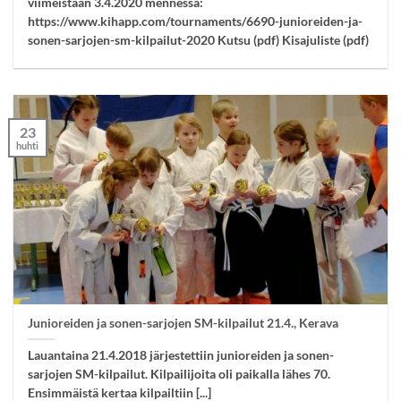
viimeistään 3.4.2020 mennessä:
https://www.kihapp.com/tournaments/6690-junioreiden-ja-
sonen-sarjojen-sm-kilpailut-2020 Kutsu (pdf) Kisajuliste (pdf)
23
huhti
Junioreiden ja sonen-sarjojen SM-kilpailut 21.4., Kerava
Lauantaina 21.4.2018 järjestettiin junioreiden ja sonen-
sarjojen SM-kilpailut. Kilpailijoita oli paikalla lähes 70.
Ensimmäistä kertaa kilpailtiin [...]