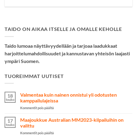
TAIDO ON AIKAA ITSELLE JA OMALLE KEHOLLE
Taido lumoaa näyttävyydellään ja tarjoaa laadukkaat
harjoittelumahdollisuudet ja kannustavan yhteisön laajasti
ympäri Suomen.
TUOREIMMAT UUTISET
Valmentaa kuin nainen onnistui yli odotusten
18
touko
kamppailulajeissa
artikkelissa
Kommentit pois päältä
Valmentaa
kuin
Maajoukkue Australian MM2023-kilpailuihin on
17
nainen
touko
valittu
onnistui
artikkelissa
Kommentit pois päältä
yli