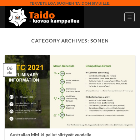
Skip
TERVETULOA SUOMEN TAIDON SIVUILLE.
to
content
CATEGORY ARCHIVES:
SONEN
06
elo
Australian MM-kilpailut siirtyvät vuodella