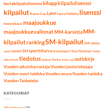
kilpailulisenssi
kihapp
kertakilpailulisenssi
kilpailut
lisenssi
Lahti
Kuma-Cup
Laura Pellikka
maajoukkue
lisenssikausi
MM-
maajoukkuevalinnat
MM-karsinta
SM-kilpailut
kilpailut
ranking
SM-viikko
sporttiturva
sonen SM
Suomisport
Suvi Nissinen
sonen
Taidon
tiedotus
uutiskirje
Turku
Hall of Fame
tulokset
Turku-cup
Vuoden aikuisharrastaja
Vuoden junioriohjaaja
Vuoden nuori taidoka
Vuoden seura
Vuoden taidoka
Vuoden Taidoteko
KATEGORIAT
Alkeiskurssi
(2)