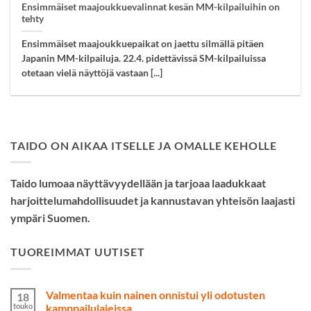
Ensimmäiset maajoukkuevalinnat kesän MM-kilpailuihin on
tehty
Ensimmäiset maajoukkuepaikat on jaettu silmällä pitäen
Japanin MM-kilpailuja. 22.4. pidettävissä SM-kilpailuissa
otetaan vielä näyttöjä vastaan [...]
TAIDO ON AIKAA ITSELLE JA OMALLE KEHOLLE
Taido lumoaa näyttävyydellään ja tarjoaa laadukkaat
harjoittelumahdollisuudet ja kannustavan yhteisön laajasti
ympäri Suomen.
TUOREIMMAT UUTISET
Valmentaa kuin nainen onnistui yli odotusten
18
touko
kamppailulajeissa