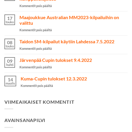
artikkelissa
Kommentit pois päältä
Valmentaa
kuin
Maajoukkue Australian MM2023-kilpailuihin on
17
nainen
touko
valittu
onnistui
artikkelissa
Kommentit pois päältä
yli
Maajoukkue
odotusten
Australian
Taidon SM-kilpailut käytiin Lahdessa 7.5.2022
kamppailulajeissa
08
MM2023-
touko
artikkelissa
Kommentit pois päältä
kilpailuihin
Taidon
on
SM-
Järvenpää Cupin tulokset 9.4.2022
valittu
09
kilpailut
huhti
artikkelissa
Kommentit pois päältä
käytiin
Järvenpää
Lahdessa
Cupin
Kuma-Cupin tulokset 12.3.2022
7.5.2022
14
tulokset
maalis
artikkelissa
Kommentit pois päältä
9.4.2022
Kuma-
Cupin
tulokset
VIIMEAIKAISET KOMMENTIT
12.3.2022
AVAINSANAPILVI