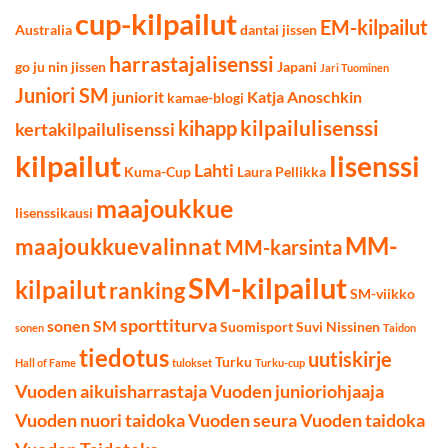
cup-kilpailut
EM-kilpailut
Australia
dantai jissen
harrastajalisenssi
go ju nin jissen
Japani
Jari Tuominen
Juniori SM
juniorit
Katja Anoschkin
kamae-blogi
kilpailulisenssi
kihapp
kertakilpailulisenssi
kilpailut
lisenssi
Lahti
Kuma-Cup
Laura Pellikka
maajoukkue
lisenssikausi
MM-
maajoukkuevalinnat
MM-karsinta
SM-kilpailut
kilpailut
ranking
SM-viikko
sporttiturva
sonen SM
Suomisport
Suvi Nissinen
sonen
Taidon
tiedotus
uutiskirje
Turku
Hall of Fame
tulokset
Turku-cup
Vuoden aikuisharrastaja
Vuoden junioriohjaaja
Vuoden nuori taidoka
Vuoden seura
Vuoden taidoka