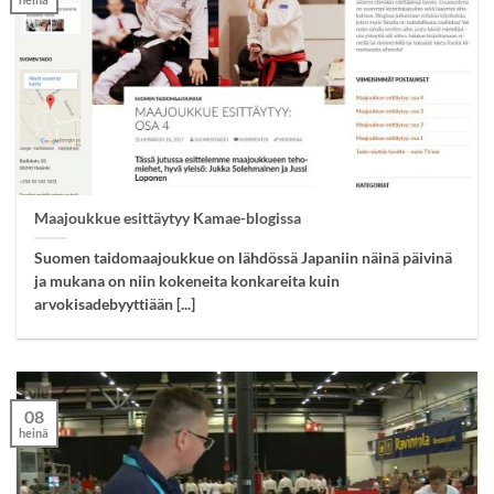
Maajoukkue esittäytyy Kamae-blogissa
Suomen taidomaajoukkue on lähdössä Japaniin näinä päivinä
ja mukana on niin kokeneita konkareita kuin
arvokisadebyyttiään [...]
08
heinä