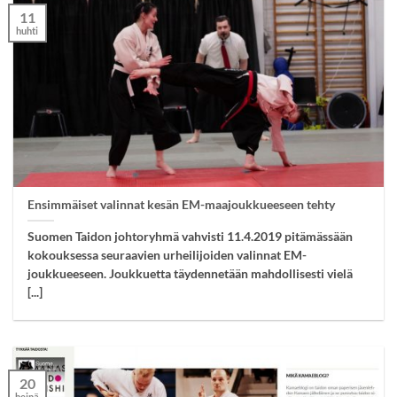
11
huhti
Ensimmäiset valinnat kesän EM-maajoukkueeseen tehty
Suomen Taidon johtoryhmä vahvisti 11.4.2019 pitämässään
kokouksessa seuraavien urheilijoiden valinnat EM-
joukkueeseen. Joukkuetta täydennetään mahdollisesti vielä
[...]
20
heinä