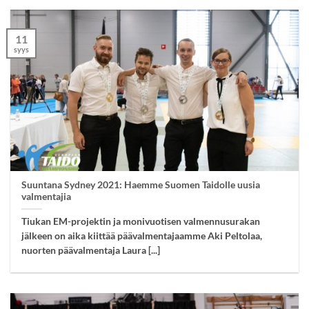
11
syys
Suuntana Sydney 2021: Haemme Suomen Taidolle uusia
valmentajia
Tiukan EM-projektin ja monivuotisen valmennusurakan
jälkeen on aika kiittää päävalmentajaamme Aki Peltolaa,
nuorten päävalmentaja Laura [...]