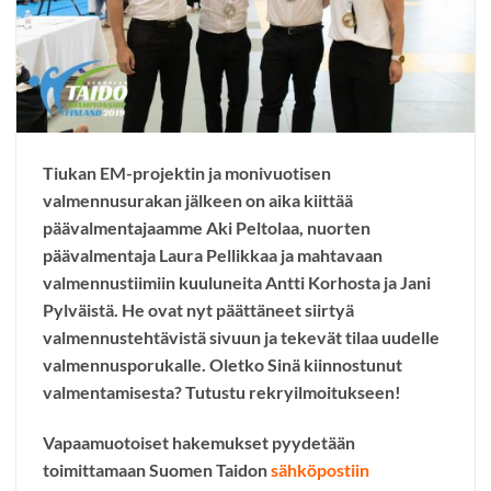
Tiukan EM-projektin ja monivuotisen
valmennusurakan jälkeen on aika kiittää
päävalmentajaamme Aki Peltolaa, nuorten
päävalmentaja Laura Pellikkaa ja mahtavaan
valmennustiimiin kuuluneita Antti Korhosta ja Jani
Pylväistä. He ovat nyt päättäneet siirtyä
valmennustehtävistä sivuun ja tekevät tilaa uudelle
valmennusporukalle. Oletko Sinä kiinnostunut
valmentamisesta? Tutustu rekryilmoitukseen!
Vapaamuotoiset hakemukset pyydetään
toimittamaan Suomen Taidon
sähköpostiin