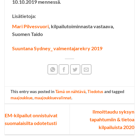
10.10.2019 mennessä.
Lisätietoja:
Mari Pilvesvuori
, kilpailutoiminnasta vastaava,
Suomen Taido
Suuntana Sydney_ valmentajarekry 2019
This entry was posted in
Tämä on nähtävä
,
Tiedotus
and tagged
maajoukkue
,
maajoukkuevalinnat
.
Ilmoittaudu syksyn
EM-kilpailut onnistuivat
tapahtumiin & tietoa
suomalaisilta odotetusti
kilpailuista 2020