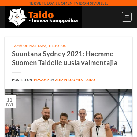
Skip
TERVETULOA SUOMEN TAIDON SIVUILLE.
to
content
TÄMÄ ON NÄHTÄVÄ
,
TIEDOTUS
Suuntana Sydney 2021: Haemme
Suomen Taidolle uusia valmentajia
POSTED ON
11.9.2019
BY
ADMIN SUOMEN TAIDO
11
syys