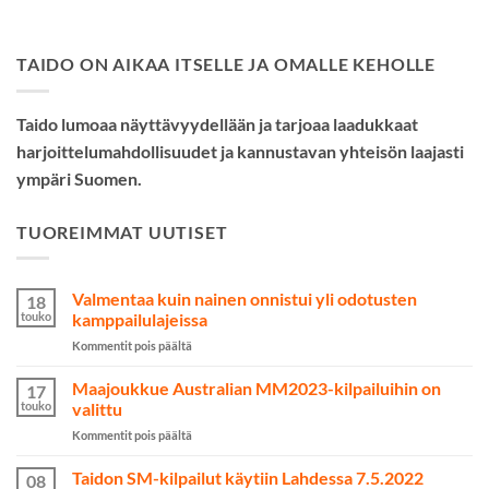
TAIDO ON AIKAA ITSELLE JA OMALLE KEHOLLE
Taido lumoaa näyttävyydellään ja tarjoaa laadukkaat
harjoittelumahdollisuudet ja kannustavan yhteisön laajasti
ympäri Suomen.
TUOREIMMAT UUTISET
Valmentaa kuin nainen onnistui yli odotusten
18
touko
kamppailulajeissa
artikkelissa
Kommentit pois päältä
Valmentaa
kuin
Maajoukkue Australian MM2023-kilpailuihin on
17
nainen
touko
valittu
onnistui
artikkelissa
Kommentit pois päältä
yli
Maajoukkue
odotusten
Australian
Taidon SM-kilpailut käytiin Lahdessa 7.5.2022
kamppailulajeissa
08