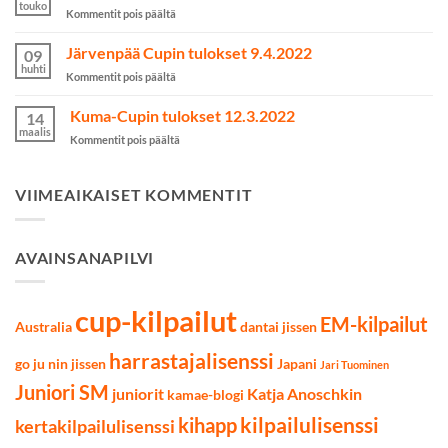
MM2023-
touko
artikkelissa
Kommentit pois päältä
kilpailuihin
Taidon
on
SM-
Järvenpää Cupin tulokset 9.4.2022
valittu
09
kilpailut
huhti
artikkelissa
Kommentit pois päältä
käytiin
Järvenpää
Lahdessa
Cupin
Kuma-Cupin tulokset 12.3.2022
7.5.2022
14
tulokset
maalis
artikkelissa
Kommentit pois päältä
9.4.2022
Kuma-
Cupin
tulokset
VIIMEAIKAISET KOMMENTIT
12.3.2022
AVAINSANAPILVI
cup-kilpailut
EM-kilpailut
Australia
dantai jissen
harrastajalisenssi
go ju nin jissen
Japani
Jari Tuominen
Juniori SM
juniorit
Katja Anoschkin
kamae-blogi
kilpailulisenssi
kihapp
kertakilpailulisenssi