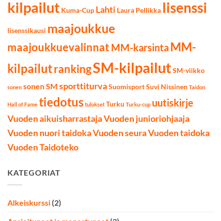
kilpailut
lisenssi
Lahti
Kuma-Cup
Laura Pellikka
maajoukkue
lisenssikausi
MM-
maajoukkuevalinnat
MM-karsinta
SM-kilpailut
kilpailut
ranking
SM-viikko
sporttiturva
sonen SM
Suomisport
Suvi Nissinen
sonen
Taidon
tiedotus
uutiskirje
Turku
Hall of Fame
tulokset
Turku-cup
Vuoden aikuisharrastaja
Vuoden junioriohjaaja
Vuoden nuori taidoka
Vuoden seura
Vuoden taidoka
Vuoden Taidoteko
KATEGORIAT
Alkeiskurssi
(2)