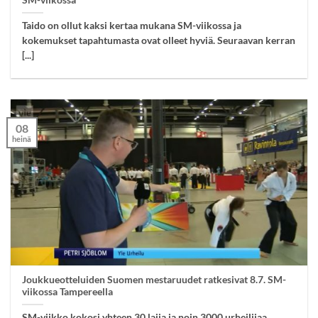
SM-viikossa
Taido on ollut kaksi kertaa mukana SM-viikossa ja
kokemukset tapahtumasta ovat olleet hyviä. Seuraavan kerran
[...]
08
heinä
Joukkueotteluiden Suomen mestaruudet ratkesivat 8.7. SM-
viikossa Tampereella
SM-viikko kokosi yhteen 30 lajia ja noin 3000 urheilijaa.