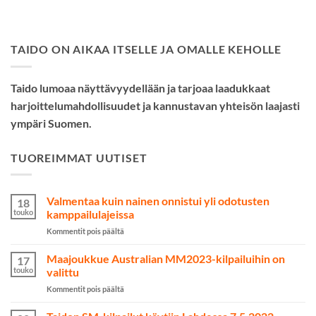
TAIDO ON AIKAA ITSELLE JA OMALLE KEHOLLE
Taido lumoaa näyttävyydellään ja tarjoaa laadukkaat
harjoittelumahdollisuudet ja kannustavan yhteisön laajasti
ympäri Suomen.
TUOREIMMAT UUTISET
Valmentaa kuin nainen onnistui yli odotusten
18
touko
kamppailulajeissa
artikkelissa
Kommentit pois päältä
Valmentaa
kuin
Maajoukkue Australian MM2023-kilpailuihin on
17
nainen
touko
valittu
onnistui
artikkelissa
Kommentit pois päältä
yli
Maajoukkue
odotusten
Australian
kamppailulajeissa