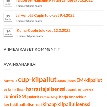
Taidon SM-kilpailut käytiin Lahdessa 7.5.2022
08
MM2023-
touko
artikkelissa
Kommentit pois päältä
kilpailuihin
Taidon
on
SM-
Järvenpää Cupin tulokset 9.4.2022
valittu
09
kilpailut
huhti
artikkelissa
Kommentit pois päältä
käytiin
Järvenpää
Lahdessa
Cupin
Kuma-Cupin tulokset 12.3.2022
7.5.2022
14
tulokset
maalis
artikkelissa
Kommentit pois päältä
9.4.2022
Kuma-
Cupin
tulokset
VIIMEAIKAISET KOMMENTIT
12.3.2022
AVAINSANAPILVI
cup-kilpailut
EM-kilpailut
Australia
dantai jissen
harrastajalisenssi
go ju nin jissen
Japani
Jari Tuominen
Juniori SM
juniorit
Katja Anoschkin
kamae-blogi
kilpailulisenssi
kihapp
kertakilpailulisenssi