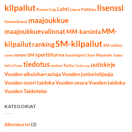
kilpailut
lisenssi
Lahti
Kuma-Cup
Laura Pellikka
maajoukkue
lisenssikausi
MM-
maajoukkuevalinnat
MM-karsinta
SM-kilpailut
kilpailut
ranking
SM-viikko
sporttiturva
sonen SM
Suomisport
Suvi Nissinen
sonen
Taidon
tiedotus
uutiskirje
Turku
Hall of Fame
tulokset
Turku-cup
Vuoden aikuisharrastaja
Vuoden junioriohjaaja
Vuoden nuori taidoka
Vuoden seura
Vuoden taidoka
Vuoden Taidoteko
KATEGORIAT
Alkeiskurssi
(2)