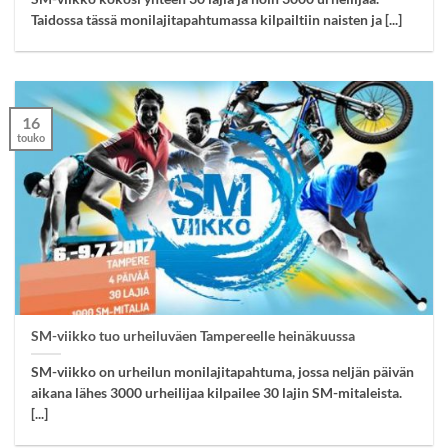
Taidossa tässä monilajitapahtumassa kilpailtiin naisten ja [...]
16
touko
SM-viikko tuo urheiluväen Tampereelle heinäkuussa
SM-viikko on urheilun monilajitapahtuma, jossa neljän päivän
aikana lähes 3000 urheilijaa kilpailee 30 lajin SM-mitaleista.
[...]