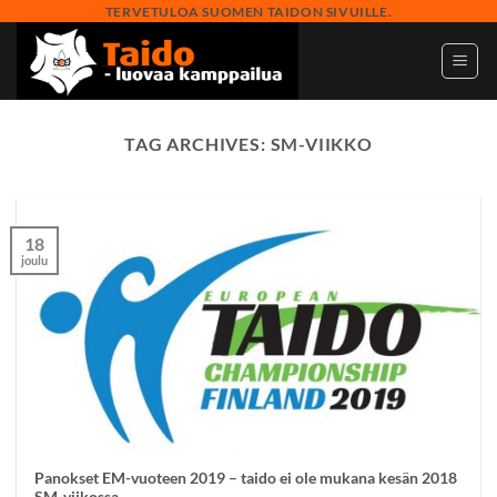
Skip
TERVETULOA SUOMEN TAIDON SIVUILLE.
to
content
TAG ARCHIVES:
SM-VIIKKO
18
joulu
Panokset EM-vuoteen 2019 – taido ei ole mukana kesän 2018