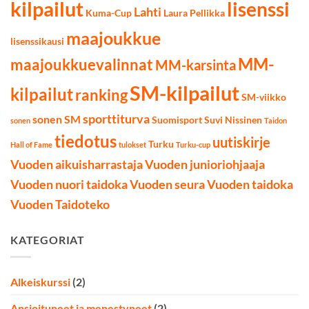
kilpailut
lisenssi
Lahti
Kuma-Cup
Laura Pellikka
maajoukkue
lisenssikausi
MM-
maajoukkuevalinnat
MM-karsinta
SM-kilpailut
kilpailut
ranking
SM-viikko
sporttiturva
sonen SM
Suomisport
Suvi Nissinen
sonen
Taidon
tiedotus
uutiskirje
Turku
Hall of Fame
tulokset
Turku-cup
Vuoden aikuisharrastaja
Vuoden junioriohjaaja
Vuoden nuori taidoka
Vuoden seura
Vuoden taidoka
Vuoden Taidoteko
KATEGORIAT
Alkeiskurssi
(2)
Ansioituneet ja menestyneet
(2)