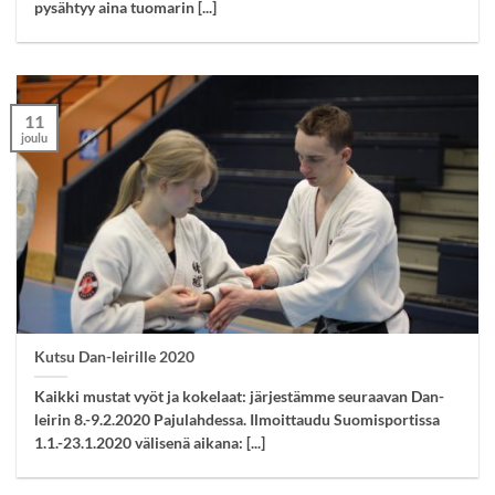
pysähtyy aina tuomarin [...]
11
joulu
Kutsu Dan-leirille 2020
Kaikki mustat vyöt ja kokelaat: järjestämme seuraavan Dan-
leirin 8.-9.2.2020 Pajulahdessa. Ilmoittaudu Suomisportissa
1.1.-23.1.2020 välisenä aikana: [...]