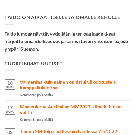
TAIDO ON AIKAA ITSELLE JA OMALLE KEHOLLE
Taido lumoaa näyttävyydellään ja tarjoaa laadukkaat
harjoittelumahdollisuudet ja kannustavan yhteisön laajasti
ympäri Suomen.
TUOREIMMAT UUTISET
Valmentaa kuin nainen onnistui yli odotusten
18
touko
kamppailulajeissa
artikkelissa
Kommentit pois päältä
Valmentaa
kuin
Maajoukkue Australian MM2023-kilpailuihin on
17
nainen
touko
valittu
onnistui
artikkelissa
Kommentit pois päältä
yli
Maajoukkue
odotusten
Australian
Taidon SM-kilpailut käytiin Lahdessa 7.5.2022
kamppailulajeissa
08
MM2023-