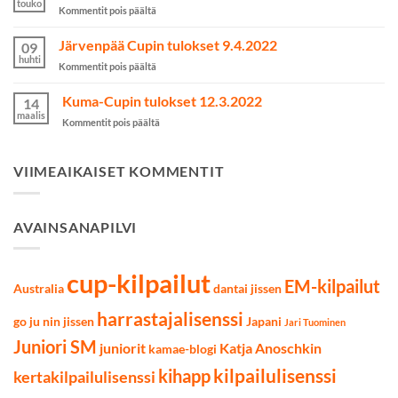
touko
artikkelissa
Kommentit pois päältä
kilpailuihin
Taidon
on
SM-
Järvenpää Cupin tulokset 9.4.2022
valittu
09
kilpailut
huhti
artikkelissa
Kommentit pois päältä
käytiin
Järvenpää
Lahdessa
Cupin
Kuma-Cupin tulokset 12.3.2022
7.5.2022
14
tulokset
maalis
artikkelissa
Kommentit pois päältä
9.4.2022
Kuma-
Cupin
tulokset
VIIMEAIKAISET KOMMENTIT
12.3.2022
AVAINSANAPILVI
cup-kilpailut
EM-kilpailut
Australia
dantai jissen
harrastajalisenssi
go ju nin jissen
Japani
Jari Tuominen
Juniori SM
juniorit
Katja Anoschkin
kamae-blogi
kilpailulisenssi
kihapp
kertakilpailulisenssi