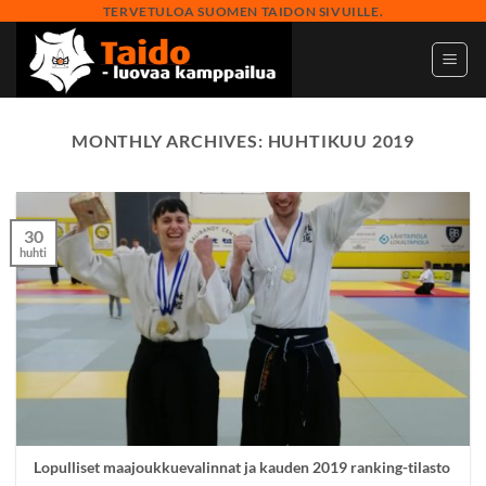
Skip
TERVETULOA SUOMEN TAIDON SIVUILLE.
to
content
MONTHLY ARCHIVES:
HUHTIKUU 2019
30
huhti
Lopulliset maajoukkuevalinnat ja kauden 2019 ranking-tilasto