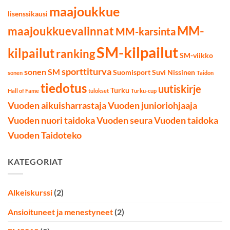
maajoukkue
lisenssikausi
MM-
maajoukkuevalinnat
MM-karsinta
SM-kilpailut
kilpailut
ranking
SM-viikko
sporttiturva
sonen SM
Suomisport
Suvi Nissinen
sonen
Taidon
tiedotus
uutiskirje
Turku
Hall of Fame
tulokset
Turku-cup
Vuoden aikuisharrastaja
Vuoden junioriohjaaja
Vuoden nuori taidoka
Vuoden seura
Vuoden taidoka
Vuoden Taidoteko
KATEGORIAT
Alkeiskurssi
(2)
Ansioituneet ja menestyneet
(2)