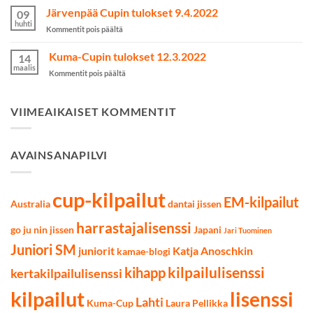
SM-
Järvenpää Cupin tulokset 9.4.2022
valittu
09
kilpailut
huhti
artikkelissa
Kommentit pois päältä
käytiin
Järvenpää
Lahdessa
Cupin
Kuma-Cupin tulokset 12.3.2022
7.5.2022
14
tulokset
maalis
artikkelissa
Kommentit pois päältä
9.4.2022
Kuma-
Cupin
tulokset
VIIMEAIKAISET KOMMENTIT
12.3.2022
AVAINSANAPILVI
cup-kilpailut
EM-kilpailut
Australia
dantai jissen
harrastajalisenssi
go ju nin jissen
Japani
Jari Tuominen
Juniori SM
juniorit
Katja Anoschkin
kamae-blogi
kilpailulisenssi
kihapp
kertakilpailulisenssi
kilpailut
lisenssi
Lahti
Kuma-Cup
Laura Pellikka