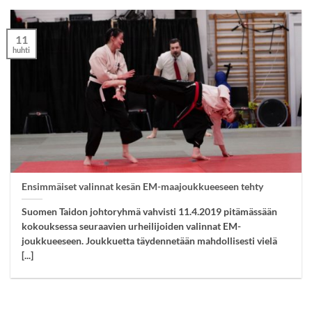
11
huhti
Ensimmäiset valinnat kesän EM-maajoukkueeseen tehty
Suomen Taidon johtoryhmä vahvisti 11.4.2019 pitämässään
kokouksessa seuraavien urheilijoiden valinnat EM-
joukkueeseen. Joukkuetta täydennetään mahdollisesti vielä
[...]