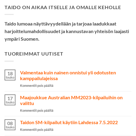
TAIDO ON AIKAA ITSELLE JA OMALLE KEHOLLE
Taido lumoaa näyttävyydellään ja tarjoaa laadukkaat
harjoittelumahdollisuudet ja kannustavan yhteisön laajasti
ympäri Suomen.
TUOREIMMAT UUTISET
Valmentaa kuin nainen onnistui yli odotusten
18
touko
kamppailulajeissa
artikkelissa
Kommentit pois päältä
Valmentaa
kuin
Maajoukkue Australian MM2023-kilpailuihin on
17
nainen
touko
valittu
onnistui
artikkelissa
Kommentit pois päältä
yli
Maajoukkue
odotusten
Australian
Taidon SM-kilpailut käytiin Lahdessa 7.5.2022
kamppailulajeissa
08
MM2023-
touko
artikkelissa
Kommentit pois päältä
kilpailuihin
Taidon
on