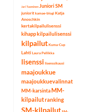
Juniori SM
Jari Tuominen
juniorit
Katja
kamae-blogi
Anoschkin
kertakilpailulisenssi
kilpailulisenssi
kihapp
kilpailut
Kuma-Cup
Lahti
Laura Pellikka
lisenssi
lisenssikausi
maajoukkue
maajoukkuevalinnat
MM-
MM-karsinta
kilpailut
ranking
SM-kilpailut
SM-