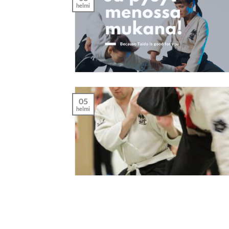
helmi
05
helmi