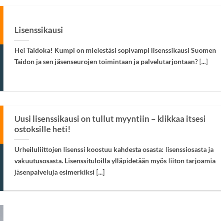
Lisenssikausi
Hei Taidoka! Kumpi on mielestäsi sopivampi lisenssikausi Suomen
Taidon ja sen jäsenseurojen toimintaan ja palvelutarjontaan? [...]
Uusi lisenssikausi on tullut myyntiin – klikkaa itsesi
ostoksille heti!
Urheiluliittojen lisenssi koostuu kahdesta osasta: lisenssiosasta ja
vakuutusosasta. Lisenssituloilla ylläpidetään myös liiton tarjoamia
jäsenpalveluja esimerkiksi [...]