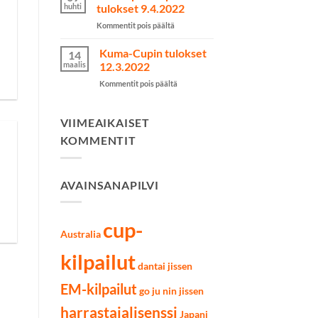
kilpailut
huhti
tulokset 9.4.2022
käytiin
artikkelissa
Kommentit pois päältä
Lahdessa
Järvenpää
7.5.2022
Cupin
Kuma-Cupin tulokset
14
tulokset
maalis
12.3.2022
9.4.2022
artikkelissa
Kommentit pois päältä
Kuma-
Cupin
tulokset
VIIMEAIKAISET
12.3.2022
KOMMENTIT
AVAINSANAPILVI
cup-
Australia
kilpailut
dantai jissen
EM-kilpailut
go ju nin jissen
harrastajalisenssi
Japani