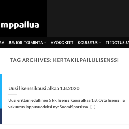
AA
JUNIORITOIMINTA
VYÖKOKEET
KOULUTUS
TIEDOTUS JA
TAG ARCHIVES:
KERTAKILPAILULISENSSI
Uusi lisenssikausi alkaa 1.8.2020
Uusi erittäin edullinen 5 kk lisenssikausi alkaa 1.8. Osta lisenssi ja
vakuutus loppuvuodeksi nyt SuomiSportissa. [...]