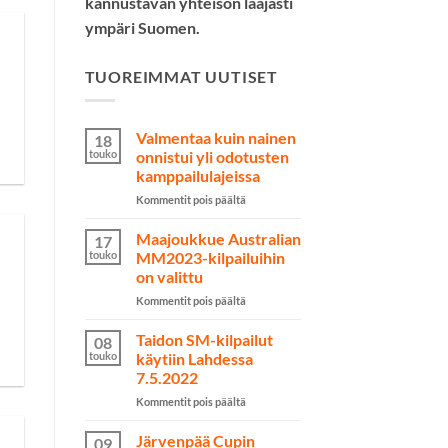
kannustavan yhteisön laajasti
ympäri Suomen.
TUOREIMMAT UUTISET
Valmentaa kuin nainen
18
touko
onnistui yli odotusten
kamppailulajeissa
artikkelissa
Kommentit pois päältä
Valmentaa
kuin
Maajoukkue Australian
17
nainen
touko
MM2023-kilpailuihin
onnistui
on valittu
yli
artikkelissa
Kommentit pois päältä
odotusten
Maajoukkue
kamppailulajeissa
Australian
Taidon SM-kilpailut
08
MM2023-
touko
käytiin Lahdessa
kilpailuihin
7.5.2022
on
artikkelissa
Kommentit pois päältä
valittu
Taidon
SM-
Järvenpää Cupin
09