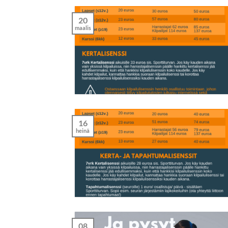
20
maalis
16
heinä
08