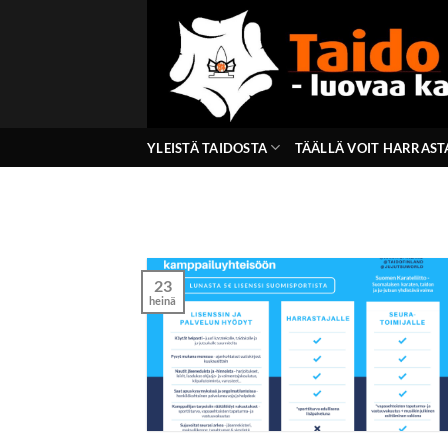
Skip
to
content
YLEISTÄ TAIDOSTA
TÄÄLLÄ VOIT HARRAST
23
heinä