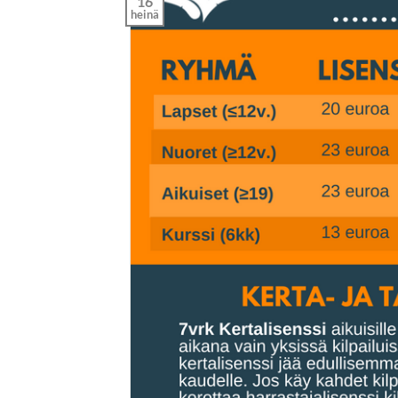
16
heinä