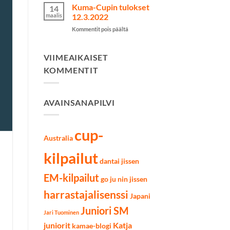
Cupin
Kuma-Cupin tulokset
14
tulokset
maalis
12.3.2022
9.4.2022
artikkelissa
Kommentit pois päältä
Kuma-
Cupin
tulokset
VIIMEAIKAISET
12.3.2022
KOMMENTIT
AVAINSANAPILVI
cup-
Australia
kilpailut
dantai jissen
EM-kilpailut
go ju nin jissen
harrastajalisenssi
Japani
Juniori SM
Jari Tuominen
juniorit
Katja
kamae-blogi