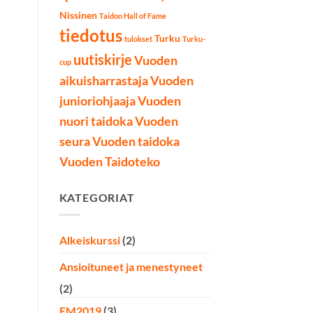
Nissinen
Taidon Hall of Fame
tiedotus
Turku
tulokset
Turku-
uutiskirje
Vuoden
cup
aikuisharrastaja
Vuoden
junioriohjaaja
Vuoden
nuori taidoka
Vuoden
seura
Vuoden taidoka
Vuoden Taidoteko
KATEGORIAT
Alkeiskurssi
(2)
Ansioituneet ja menestyneet
(2)
EM2019
(3)