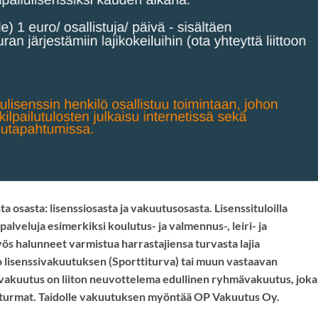
a osasta: lisenssiosasta ja vakuutusosasta. Lisenssituloilla
palveluja esimerkiksi koulutus- ja valmennus-, leiri- ja
yös halunneet varmistua harrastajiensa turvasta lajia
ko lisenssivakuutuksen (Sporttiturva) tai muun vastaavan
vakuutus on liiton neuvottelema edullinen ryhmävakuutus, joka
apaturmat. Taidolle vakuutuksen myöntää OP Vakuutus Oy.