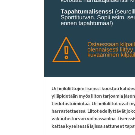
Urheiluliittojen lisenssi koostuu kahdest
ylläpidetään myös liiton tarjoamia jäsen
tiedotustoimintaa. Urheiluliitot ovat m
harrastettaessa. Liitot edellyttävät jo
vakuutusturvan voimassaoloa. Lisenssi
kattaa kyseisessä lajissa sattuneet t