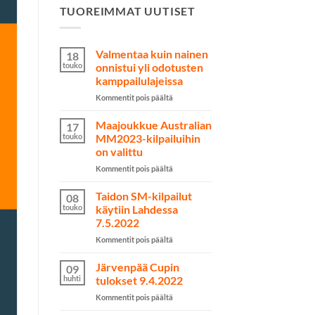
TUOREIMMAT UUTISET
Valmentaa kuin nainen
18
touko
onnistui yli odotusten
kamppailulajeissa
artikkelissa
Kommentit pois päältä
Valmentaa
kuin
Maajoukkue Australian
17
nainen
touko
MM2023-kilpailuihin
onnistui
on valittu
yli
artikkelissa
Kommentit pois päältä
odotusten
Maajoukkue
kamppailulajeissa
Australian
Taidon SM-kilpailut
08
MM2023-
touko
käytiin Lahdessa
kilpailuihin
7.5.2022
on
artikkelissa
Kommentit pois päältä
valittu
Taidon
SM-
Järvenpää Cupin
09
kilpailut
huhti
tulokset 9.4.2022
käytiin
artikkelissa
Kommentit pois päältä
Lahdessa
Järvenpää
7.5.2022