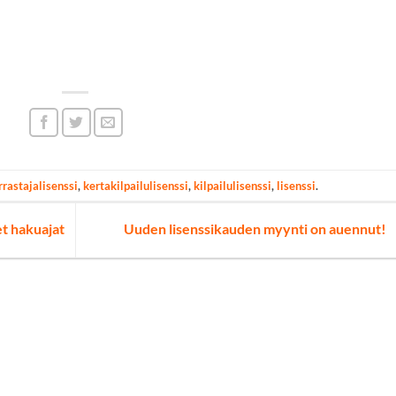
rrastajalisenssi
,
kertakilpailulisenssi
,
kilpailulisenssi
,
lisenssi
.
t hakuajat
Uuden lisenssikauden myynti on auennut!