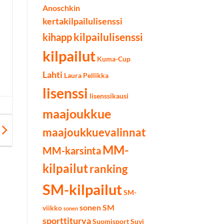
Anoschkin
kertakilpailulisenssi
kilpailulisenssi
kihapp
kilpailut
Kuma-Cup
Lahti
Laura Pellikka
lisenssi
lisenssikausi
maajoukkue
maajoukkuevalinnat
MM-
MM-karsinta
kilpailut
ranking
SM-kilpailut
SM-
sonen SM
viikko
sonen
sporttiturva
Suomisport
Suvi