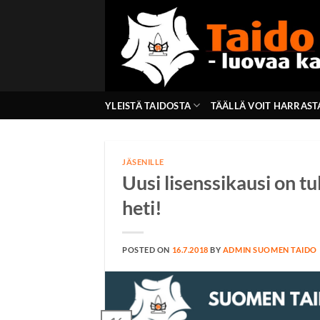
Skip
to
content
YLEISTÄ TAIDOSTA
TÄÄLLÄ VOIT HARRAST
JÄSENILLE
Uusi lisenssikausi on tul
heti!
POSTED ON
16.7.2018
BY
ADMIN SUOMEN TAIDO