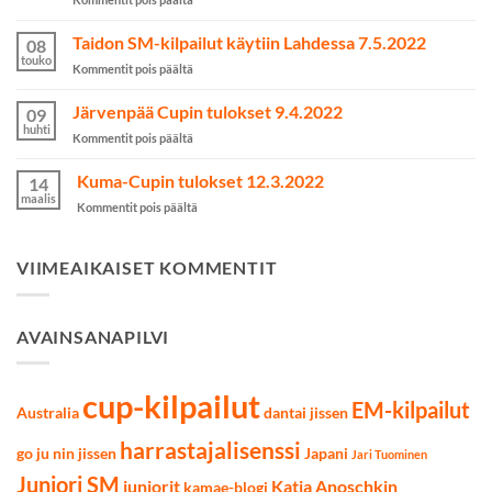
yli
Maajoukkue
odotusten
Australian
Taidon SM-kilpailut käytiin Lahdessa 7.5.2022
kamppailulajeissa
08
MM2023-
touko
artikkelissa
Kommentit pois päältä
kilpailuihin
Taidon
on
SM-
Järvenpää Cupin tulokset 9.4.2022
valittu
09
kilpailut
huhti
artikkelissa
Kommentit pois päältä
käytiin
Järvenpää
Lahdessa
Cupin
Kuma-Cupin tulokset 12.3.2022
7.5.2022
14
tulokset
maalis
artikkelissa
Kommentit pois päältä
9.4.2022
Kuma-
Cupin
tulokset
VIIMEAIKAISET KOMMENTIT
12.3.2022
AVAINSANAPILVI
cup-kilpailut
EM-kilpailut
Australia
dantai jissen
harrastajalisenssi
go ju nin jissen
Japani
Jari Tuominen
Juniori SM
juniorit
Katja Anoschkin
kamae-blogi