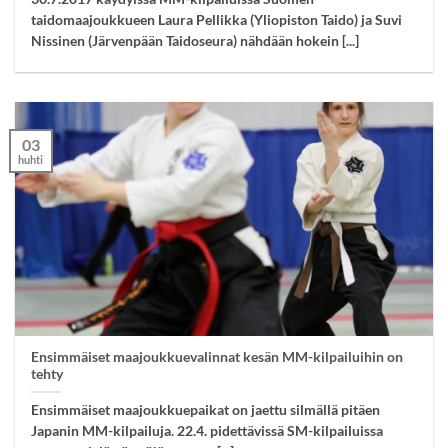
taidomaajoukkueen Laura Pellikka (Yliopiston Taido) ja Suvi
Nissinen (Järvenpään Taidoseura) nähdään hokein [...]
03
huhti
Ensimmäiset maajoukkuevalinnat kesän MM-kilpailuihin on
tehty
Ensimmäiset maajoukkuepaikat on jaettu silmällä pitäen
Japanin MM-kilpailuja. 22.4. pidettävissä SM-kilpailuissa