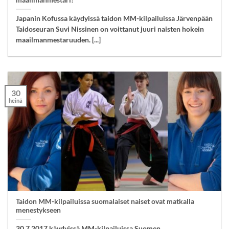
maailmanmestari!
Japanin Kofussa käydyissä taidon MM-kilpailuissa Järvenpään
Taidoseuran Suvi Nissinen on voittanut juuri naisten hokein
maailmanmestaruuden. [...]
30
heinä
Taidon MM-kilpailuissa suomalaiset naiset ovat matkalla
menestykseen
30.7.2017 käydyissä MM-kilpailuissa Suomen