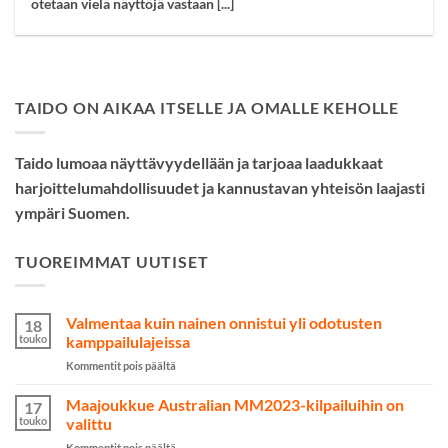
otetaan vielä näyttöjä vastaan [...]
TAIDO ON AIKAA ITSELLE JA OMALLE KEHOLLE
Taido lumoaa näyttävyydellään ja tarjoaa laadukkaat
harjoittelumahdollisuudet ja kannustavan yhteisön laajasti
ympäri Suomen.
TUOREIMMAT UUTISET
Valmentaa kuin nainen onnistui yli odotusten
18
touko
kamppailulajeissa
artikkelissa
Kommentit pois päältä
Valmentaa
kuin
Maajoukkue Australian MM2023-kilpailuihin on
17
nainen
touko
valittu
onnistui
artikkelissa
Kommentit pois päältä