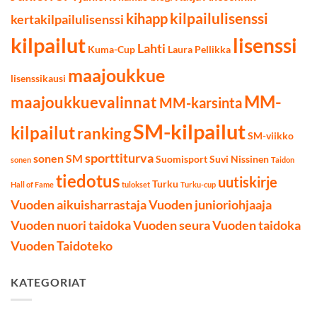
kilpailulisenssi
kihapp
kertakilpailulisenssi
kilpailut
lisenssi
Lahti
Kuma-Cup
Laura Pellikka
maajoukkue
lisenssikausi
MM-
maajoukkuevalinnat
MM-karsinta
SM-kilpailut
kilpailut
ranking
SM-viikko
sporttiturva
sonen SM
Suomisport
Suvi Nissinen
sonen
Taidon
tiedotus
uutiskirje
Turku
Hall of Fame
tulokset
Turku-cup
Vuoden aikuisharrastaja
Vuoden junioriohjaaja
Vuoden nuori taidoka
Vuoden seura
Vuoden taidoka
Vuoden Taidoteko
KATEGORIAT