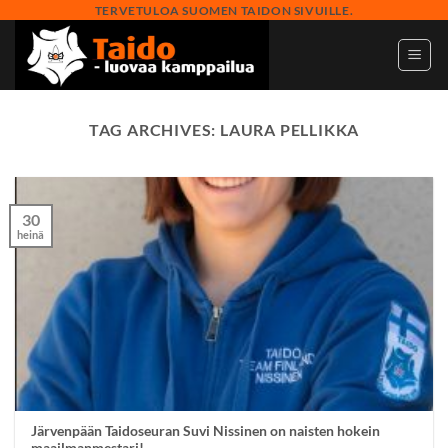
Skip
TERVETULOA SUOMEN TAIDON SIVUILLE.
to
content
TAG ARCHIVES:
LAURA PELLIKKA
30
heinä
Järvenpään Taidoseuran Suvi Nissinen on naisten hokein