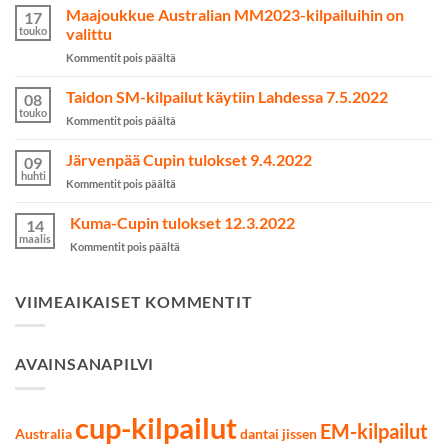
kuin
Maajoukkue Australian MM2023-kilpailuihin on
17
nainen
touko
valittu
onnistui
artikkelissa
Kommentit pois päältä
yli
Maajoukkue
odotusten
Australian
Taidon SM-kilpailut käytiin Lahdessa 7.5.2022
kamppailulajeissa
08
MM2023-
touko
artikkelissa
Kommentit pois päältä
kilpailuihin
Taidon
on
SM-
Järvenpää Cupin tulokset 9.4.2022
valittu
09
kilpailut
huhti
artikkelissa
Kommentit pois päältä
käytiin
Järvenpää
Lahdessa
Cupin
Kuma-Cupin tulokset 12.3.2022
7.5.2022
14
tulokset
maalis
artikkelissa
Kommentit pois päältä
9.4.2022
Kuma-
Cupin
tulokset
VIIMEAIKAISET KOMMENTIT
12.3.2022
AVAINSANAPILVI
cup-kilpailut
EM-kilpailut
Australia
dantai jissen