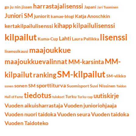
harrastajalisenssi
go ju nin jissen
Japani
Jari Tuominen
Juniori SM
juniorit
Katja Anoschkin
kamae-blogi
kilpailulisenssi
kihapp
kertakilpailulisenssi
kilpailut
lisenssi
Lahti
Kuma-Cup
Laura Pellikka
maajoukkue
lisenssikausi
MM-
maajoukkuevalinnat
MM-karsinta
SM-kilpailut
kilpailut
ranking
SM-viikko
sporttiturva
sonen SM
Suomisport
Suvi Nissinen
sonen
Taidon
tiedotus
uutiskirje
Turku
Hall of Fame
tulokset
Turku-cup
Vuoden aikuisharrastaja
Vuoden junioriohjaaja
Vuoden nuori taidoka
Vuoden seura
Vuoden taidoka
Vuoden Taidoteko