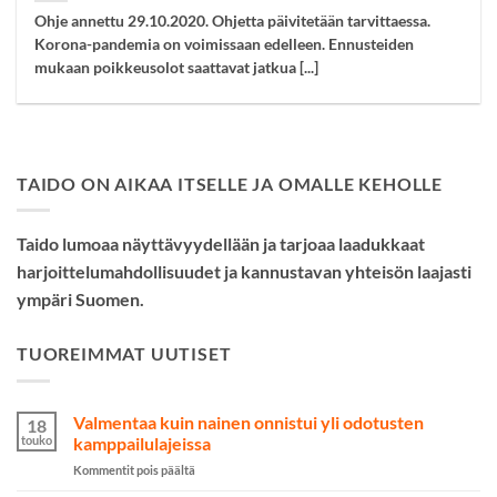
Ohje annettu 29.10.2020. Ohjetta päivitetään tarvittaessa.
Korona-pandemia on voimissaan edelleen. Ennusteiden
mukaan poikkeusolot saattavat jatkua [...]
TAIDO ON AIKAA ITSELLE JA OMALLE KEHOLLE
Taido lumoaa näyttävyydellään ja tarjoaa laadukkaat
harjoittelumahdollisuudet ja kannustavan yhteisön laajasti
ympäri Suomen.
TUOREIMMAT UUTISET
Valmentaa kuin nainen onnistui yli odotusten
18
touko
kamppailulajeissa
artikkelissa
Kommentit pois päältä
Valmentaa