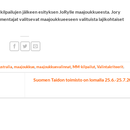
lpailujen jälkeen esityksen JoRylle maajoukkueesta. Jory
entajat valitsevat maajoukkueeseen valituista lajikohtaiset
ustralia
,
maajoukkue
,
maajoukkuevalinnat
,
MM-kilpailut
,
Valintakriteerit
.
Suomen Taidon toimisto on lomalla 25.6.-25.7.