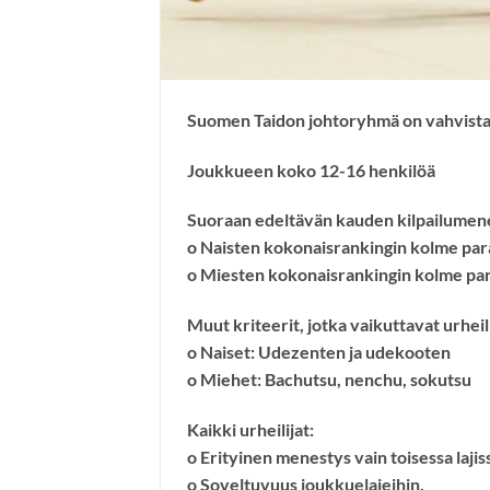
Suomen Taidon johtoryhmä on vahvista
Joukkueen koko 12-16 henkilöä
Suoraan edeltävän kauden kilpailumen
o Naisten kokonaisrankingin kolme par
o Miesten kokonaisrankingin kolme pa
Muut kriteerit, jotka vaikuttavat urheil
o Naiset: Udezenten ja udekooten
o Miehet: Bachutsu, nenchu, sokutsu
Kaikki urheilijat:
o Erityinen menestys vain toisessa lajis
o Soveltuvuus joukkuelajeihin.