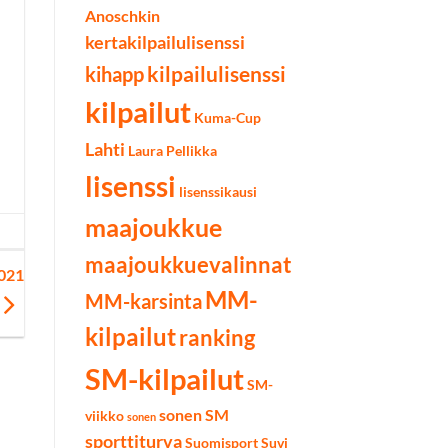
Anoschkin
kertakilpailulisenssi
kilpailulisenssi
kihapp
kilpailut
Kuma-Cup
Lahti
Laura Pellikka
lisenssi
lisenssikausi
maajoukkue
maajoukkuevalinnat
2021
MM-
MM-karsinta
kilpailut
ranking
SM-kilpailut
SM-
sonen SM
viikko
sonen
sporttiturva
Suomisport
Suvi