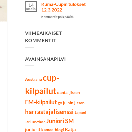
Cupin
Kuma-Cupin tulokset
14
tulokset
maalis
12.3.2022
9.4.2022
artikkelissa
Kommentit pois päältä
Kuma-
Cupin
tulokset
VIIMEAIKAISET
12.3.2022
KOMMENTIT
AVAINSANAPILVI
cup-
Australia
kilpailut
dantai jissen
EM-kilpailut
go ju nin jissen
harrastajalisenssi
Japani
Juniori SM
Jari Tuominen
juniorit
Katja
kamae-blogi