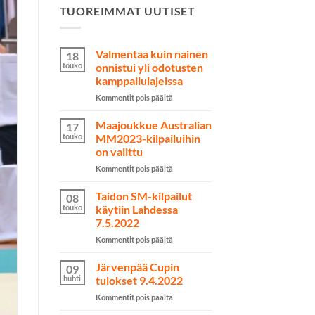
TUOREIMMAT UUTISET
Valmentaa kuin nainen
18
touko
onnistui yli odotusten
kamppailulajeissa
artikkelissa
Kommentit pois päältä
Valmentaa
kuin
Maajoukkue Australian
17
nainen
touko
MM2023-kilpailuihin
onnistui
on valittu
yli
artikkelissa
Kommentit pois päältä
odotusten
Maajoukkue
kamppailulajeissa
Australian
Taidon SM-kilpailut
08
MM2023-
touko
käytiin Lahdessa
kilpailuihin
7.5.2022
on
artikkelissa
Kommentit pois päältä
valittu
Taidon
SM-
Järvenpää Cupin
09
kilpailut
huhti
tulokset 9.4.2022
käytiin
artikkelissa
Kommentit pois päältä
Lahdessa
Järvenpää
7.5.2022