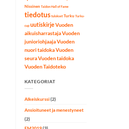
Nissinen
Taidon Hall of Fame
tiedotus
Turku
tulokset
Turku-
uutiskirje
Vuoden
cup
aikuisharrastaja
Vuoden
junioriohjaaja
Vuoden
nuori taidoka
Vuoden
seura
Vuoden taidoka
Vuoden Taidoteko
KATEGORIAT
Alkeiskurssi
(2)
Ansioituneet ja menestyneet
(2)
EM2019
(3)