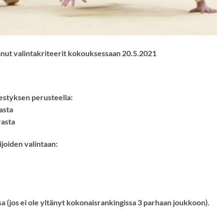
nut valintakriteerit kokouksessaan 20.5.2021
estyksen perusteella:
asta
rasta
ijoiden valintaan:
sa (jos ei ole yltänyt kokonaisrankingissa 3 parhaan joukkoon).