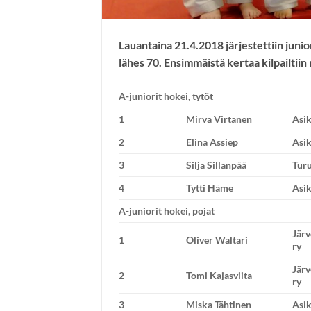
Lauantaina 21.4.2018 järjestettiin junior
lähes 70. Ensimmäistä kertaa kilpailtii
A-juniorit hokei, tytöt
1
Mirva Virtanen
Asik
2
Elina Assiep
Asik
3
Silja Sillanpää
Turu
4
Tytti Häme
Asik
A-juniorit hokei, pojat
Jär
1
Oliver Waltari
ry
Jär
2
Tomi Kajasviita
ry
3
Miska Tähtinen
Asik