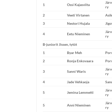
Jär
1
Ossi Kajasviita
ry
2
Veeti Virtanen
Asik
3
Nestori Hujala
Jigo
Jär
4
Eetu Nieminen
ry
B-juniorit Jissen, tytöt
1
Byar Meh
Porv
2
Ronja Enkovaara
Porv
Jär
3
Sanni Waris
ry
4
Jade Vehkaoja
San
Jär
5
Jemina Lemmetti
ry
Jär
5
Anni Nieminen
ry