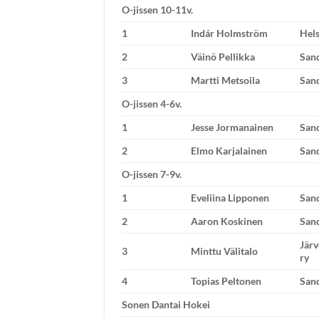
O-jissen 10-11v.
1
Indár Holmström
Hels
2
Väinö Pellikka
San
3
Martti Metsoila
San
O-jissen 4-6v.
1
Jesse Jormanainen
San
2
Elmo Karjalainen
San
O-jissen 7-9v.
1
Eveliina Lipponen
San
2
Aaron Koskinen
San
Jär
3
Minttu Välitalo
ry
4
Topias Peltonen
San
Sonen Dantai Hokei