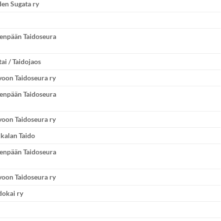
en Sugata ry
venpään Taidoseura
tai / Taidojaos
oon Taidoseura ry
venpään Taidoseura
oon Taidoseura ry
kalan Taido
venpään Taidoseura
oon Taidoseura ry
dokai ry