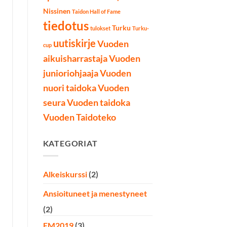
Nissinen
Taidon Hall of Fame
tiedotus
Turku
tulokset
Turku-
uutiskirje
Vuoden
cup
aikuisharrastaja
Vuoden
junioriohjaaja
Vuoden
nuori taidoka
Vuoden
seura
Vuoden taidoka
Vuoden Taidoteko
KATEGORIAT
Alkeiskurssi
(2)
Ansioituneet ja menestyneet
(2)
EM2019
(3)