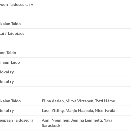
oon Taidoseura ry
kalan Taido
tai / Taidojaos
oon Taido
ingin Taido
dokai ry
dokai ry
kalan Taido
Elina Assiep, Mirva Virtanen, Tytti Häme
dokai ry
Lassi Zitting, Manjo Haapala, Nico Jyrälä
venpään Taidoseura
Anni Nieminen, Jemina Lemmetti, Yaya
Saraskoski