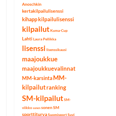
Anoschkin
kertakilpailulisenssi
kilpailulisenssi
kihapp
kilpailut
Kuma-Cup
Lahti
Laura Pellikka
lisenssi
lisenssikausi
maajoukkue
maajoukkuevalinnat
MM-
MM-karsinta
kilpailut
ranking
SM-kilpailut
SM-
sonen SM
viikko
sonen
sporttiturva
Suomisport
Suvi