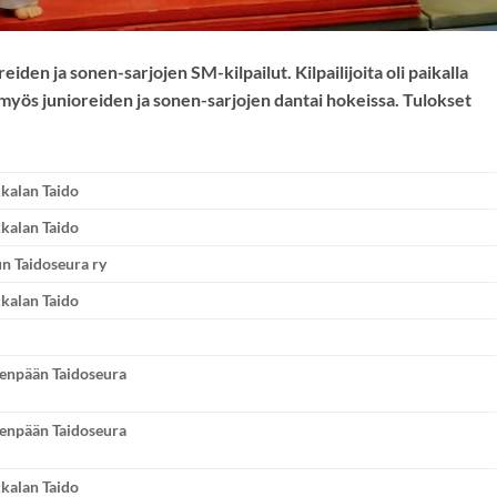
eiden ja sonen-sarjojen SM-kilpailut. Kilpailijoita oli paikalla
n myös junioreiden ja sonen-sarjojen dantai hokeissa. Tulokset
kalan Taido
kalan Taido
n Taidoseura ry
kalan Taido
venpään Taidoseura
venpään Taidoseura
kalan Taido