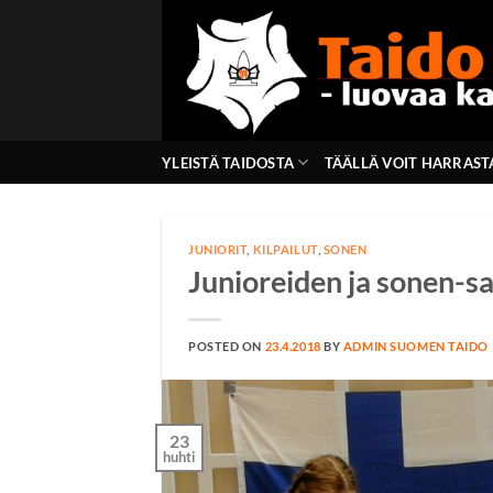
Skip
to
content
YLEISTÄ TAIDOSTA
TÄÄLLÄ VOIT HARRAST
JUNIORIT
,
KILPAILUT
,
SONEN
Junioreiden ja sonen-sa
POSTED ON
23.4.2018
BY
ADMIN SUOMEN TAIDO
23
huhti