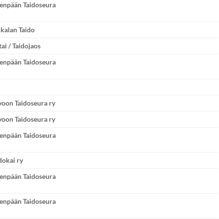
venpään Taidoseura
kalan Taido
tai / Taidojaos
venpään Taidoseura
oon Taidoseura ry
oon Taidoseura ry
venpään Taidoseura
dokai ry
venpään Taidoseura
venpään Taidoseura