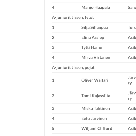
4
Manjo Haapala
San
A-juniorit Jissen, tytöt
1
Silja Sillanpää
Turu
2
Elina Assiep
Asik
3
Tytti Häme
Asik
4
Mirva Virtanen
Asik
A-juniorit Jissen, pojat
Jär
1
Oliver Waltari
ry
Jär
2
Tomi Kajasviita
ry
3
Miska Tähtinen
Asik
4
Eetu Järvinen
Asik
5
Wiljami Clifford
Asik