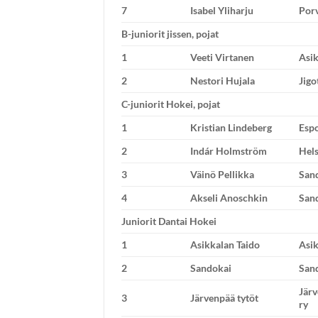
7
Isabel Yliharju
Porv
B-juniorit jissen, pojat
1
Veeti Virtanen
Asik
2
Nestori Hujala
Jigo
C-juniorit Hokei, pojat
1
Kristian Lindeberg
Esp
2
Indár Holmström
Hels
3
Väinö Pellikka
San
4
Akseli Anoschkin
San
Juniorit Dantai Hokei
1
Asikkalan Taido
Asik
2
Sandokai
San
Jär
3
Järvenpää tytöt
ry