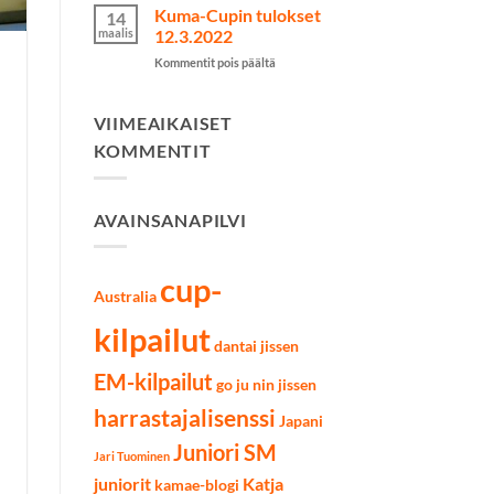
Cupin
Kuma-Cupin tulokset
14
tulokset
maalis
12.3.2022
9.4.2022
artikkelissa
Kommentit pois päältä
Kuma-
Cupin
tulokset
VIIMEAIKAISET
12.3.2022
KOMMENTIT
AVAINSANAPILVI
cup-
Australia
kilpailut
dantai jissen
EM-kilpailut
go ju nin jissen
harrastajalisenssi
Japani
Juniori SM
Jari Tuominen
juniorit
Katja
kamae-blogi