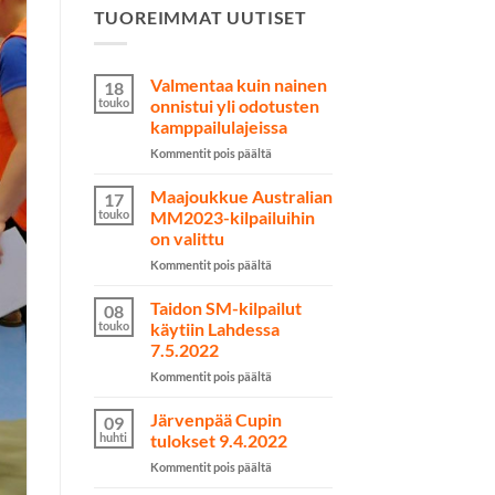
TUOREIMMAT UUTISET
Valmentaa kuin nainen
18
touko
onnistui yli odotusten
kamppailulajeissa
artikkelissa
Kommentit pois päältä
Valmentaa
kuin
Maajoukkue Australian
17
nainen
touko
MM2023-kilpailuihin
onnistui
on valittu
yli
artikkelissa
Kommentit pois päältä
odotusten
Maajoukkue
kamppailulajeissa
Australian
Taidon SM-kilpailut
08
MM2023-
touko
käytiin Lahdessa
kilpailuihin
7.5.2022
on
artikkelissa
Kommentit pois päältä
valittu
Taidon
SM-
Järvenpää Cupin
09
kilpailut
huhti
tulokset 9.4.2022
käytiin
artikkelissa
Kommentit pois päältä
Lahdessa
Järvenpää
7.5.2022