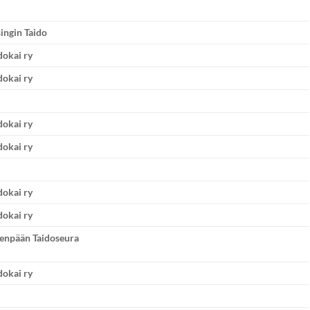
ingin Taido
dokai ry
dokai ry
dokai ry
dokai ry
dokai ry
dokai ry
venpään Taidoseura
dokai ry