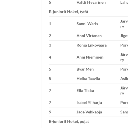
5
Valtti Hyvärinen
Lahd
B-juniorit Hokei, tytöt
Jär
1
Sanni Waris
ry
2
Anni Virtanen
Jigo
3
Ronja Enkovaara
Porv
Jär
4
Anni Nieminen
ry
5
Byar Meh
Porv
5
Helka Taavila
Asik
Jär
7
Ella Tikka
ry
7
Isabel Yliharju
Porv
9
Jade Vehkaoja
San
B-juniorit Hokei, pojat