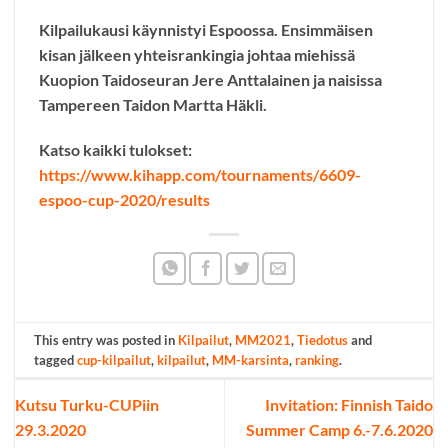
Kilpailukausi käynnistyi Espoossa. Ensimmäisen
kisan jälkeen yhteisrankingia johtaa miehissä
Kuopion Taidoseuran Jere Anttalainen ja naisissa
Tampereen Taidon Martta Häkli.
Katso kaikki tulokset:
https://www.kihapp.com/tournaments/6609-
espoo-cup-2020/results
This entry was posted in
Kilpailut
,
MM2021
,
Tiedotus
and
tagged
cup-kilpailut
,
kilpailut
,
MM-karsinta
,
ranking
.
Kutsu Turku-CUPiin
Invitation: Finnish Taido
29.3.2020
Summer Camp 6.-7.6.2020