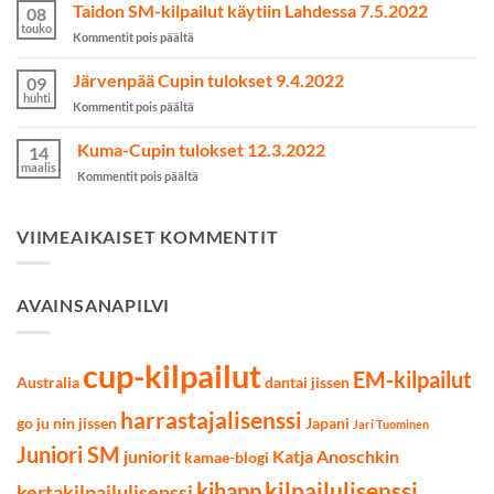
Australian
Taidon SM-kilpailut käytiin Lahdessa 7.5.2022
kamppailulajeissa
08
MM2023-
touko
artikkelissa
Kommentit pois päältä
kilpailuihin
Taidon
on
SM-
Järvenpää Cupin tulokset 9.4.2022
valittu
09
kilpailut
huhti
artikkelissa
Kommentit pois päältä
käytiin
Järvenpää
Lahdessa
Cupin
Kuma-Cupin tulokset 12.3.2022
7.5.2022
14
tulokset
maalis
artikkelissa
Kommentit pois päältä
9.4.2022
Kuma-
Cupin
tulokset
VIIMEAIKAISET KOMMENTIT
12.3.2022
AVAINSANAPILVI
cup-kilpailut
EM-kilpailut
Australia
dantai jissen
harrastajalisenssi
go ju nin jissen
Japani
Jari Tuominen
Juniori SM
juniorit
Katja Anoschkin
kamae-blogi
kilpailulisenssi
kihapp
kertakilpailulisenssi