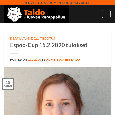
Skip
TERVETULOA SUOMEN TAIDON SIVUILLE.
to
content
KILPAILUT
,
MM2021
,
TIEDOTUS
Espoo-Cup 15.2.2020 tulokset
POSTED ON
15.2.2020
BY
ADMIN SUOMEN TAIDO
15
helmi