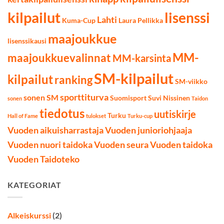
kilpailut
lisenssi
Lahti
Kuma-Cup
Laura Pellikka
maajoukkue
lisenssikausi
MM-
maajoukkuevalinnat
MM-karsinta
SM-kilpailut
kilpailut
ranking
SM-viikko
sporttiturva
sonen SM
Suomisport
Suvi Nissinen
sonen
Taidon
tiedotus
uutiskirje
Turku
Hall of Fame
tulokset
Turku-cup
Vuoden aikuisharrastaja
Vuoden junioriohjaaja
Vuoden nuori taidoka
Vuoden seura
Vuoden taidoka
Vuoden Taidoteko
KATEGORIAT
Alkeiskurssi
(2)