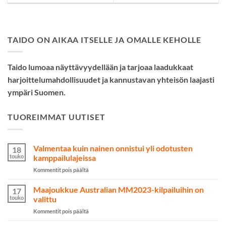
TAIDO ON AIKAA ITSELLE JA OMALLE KEHOLLE
Taido lumoaa näyttävyydellään ja tarjoaa laadukkaat
harjoittelumahdollisuudet ja kannustavan yhteisön laajasti
ympäri Suomen.
TUOREIMMAT UUTISET
Valmentaa kuin nainen onnistui yli odotusten
18
touko
kamppailulajeissa
artikkelissa
Kommentit pois päältä
Valmentaa
kuin
Maajoukkue Australian MM2023-kilpailuihin on
17
nainen
touko
valittu
onnistui
artikkelissa
Kommentit pois päältä
yli
Maajoukkue
odotusten