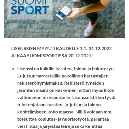
LISENSSIEN MYYNTI KAUDELLE 1.1.-31.12.2022
ALKAA SUOMISPORTISSA 20.12.2021!
Lisenssi on kaikille karaten, taidon ja hokutoryu
ju-jutsun harrastajille pakollinen harrastajien
rekisteröitymismaksu. Rekisteröityneiden
jäsenten määrä on keskeinen mittari myös liiton
valtionavun turvaamiselle. Lisensseistä kertyvät
tulot ohjataan karaten, ju-jutsun ja taidon
kehittämiseen koko maassa. Niillä voidaan mm.
toteuttaa koulutus- ja nuorisotyötä, parantaa
viestintää ja järjestää leirejä sekä kehittää