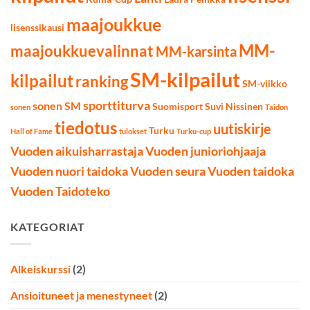
maajoukkue
lisenssikausi
MM-
maajoukkuevalinnat
MM-karsinta
SM-kilpailut
kilpailut
ranking
SM-viikko
sporttiturva
sonen SM
Suomisport
Suvi Nissinen
sonen
Taidon
tiedotus
uutiskirje
Turku
Hall of Fame
tulokset
Turku-cup
Vuoden aikuisharrastaja
Vuoden junioriohjaaja
Vuoden nuori taidoka
Vuoden seura
Vuoden taidoka
Vuoden Taidoteko
KATEGORIAT
Alkeiskurssi
(2)
Ansioituneet ja menestyneet
(2)