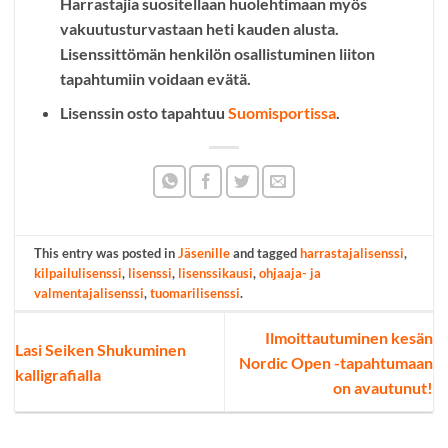
Harrastajia suositellaan huolehtimaan myös
vakuutusturvastaan heti kauden alusta.
Lisenssittömän henkilön osallistuminen liiton
tapahtumiin voidaan evätä.
Lisenssin osto tapahtuu
Suomisportissa
.
This entry was posted in
Jäsenille
and tagged
harrastajalisenssi
,
kilpailulisenssi
,
lisenssi
,
lisenssikausi
,
ohjaaja- ja
valmentajalisenssi
,
tuomarilisenssi
.
Ilmoittautuminen kesän
Lasi Seiken Shukuminen
Nordic Open -tapahtumaan
kalligrafialla
on avautunut!