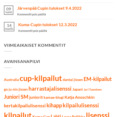
Taidon
on
SM-
Järvenpää Cupin tulokset 9.4.2022
valittu
09
kilpailut
huhti
artikkelissa
Kommentit pois päältä
käytiin
Järvenpää
Lahdessa
Cupin
Kuma-Cupin tulokset 12.3.2022
7.5.2022
14
tulokset
maalis
artikkelissa
Kommentit pois päältä
9.4.2022
Kuma-
Cupin
tulokset
VIIMEAIKAISET KOMMENTIT
12.3.2022
AVAINSANAPILVI
cup-kilpailut
EM-kilpailut
Australia
dantai jissen
harrastajalisenssi
go ju nin jissen
Japani
Jari Tuominen
Juniori SM
juniorit
Katja Anoschkin
kamae-blogi
kilpailulisenssi
kihapp
kertakilpailulisenssi
kilpailut
lisenssi
Lahti
Kuma-Cup
Laura Pellikka