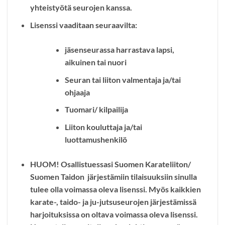
yhteistyötä seurojen kanssa.
Lisenssi vaaditaan seuraavilta:
jäsenseurassa harrastava lapsi,
aikuinen tai nuori
Seuran tai liiton valmentaja ja/tai
ohjaaja
Tuomari/ kilpailija
Liiton kouluttaja ja/tai
luottamushenkilö
HUOM!
Osallistuessasi Suomen Karateliiton/
Suomen Taidon järjestämiin tilaisuuksiin sinulla
tulee olla voimassa oleva lisenssi. Myös kaikkien
karate-, taido- ja ju-jutsuseurojen järjestämissä
harjoituksissa on oltava voimassa oleva lisenssi.