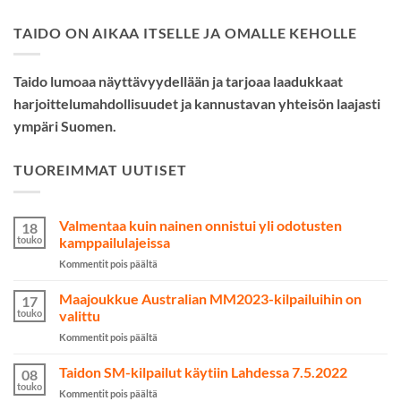
TAIDO ON AIKAA ITSELLE JA OMALLE KEHOLLE
Taido lumoaa näyttävyydellään ja tarjoaa laadukkaat
harjoittelumahdollisuudet ja kannustavan yhteisön laajasti
ympäri Suomen.
TUOREIMMAT UUTISET
Valmentaa kuin nainen onnistui yli odotusten
18
touko
kamppailulajeissa
artikkelissa
Kommentit pois päältä
Valmentaa
kuin
Maajoukkue Australian MM2023-kilpailuihin on
17
nainen
touko
valittu
onnistui
artikkelissa
Kommentit pois päältä
yli
Maajoukkue
odotusten
Australian
Taidon SM-kilpailut käytiin Lahdessa 7.5.2022
kamppailulajeissa
08
MM2023-
touko
artikkelissa
Kommentit pois päältä
kilpailuihin