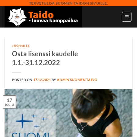
Skip
TERVETULOA SUOMEN TAIDON SIVUILLE.
to
content
JÄSENILLE
Osta lisenssi kaudelle
1.1.-31.12.2022
POSTED ON
17.12.2021
BY
ADMIN SUOMEN TAIDO
17
joulu