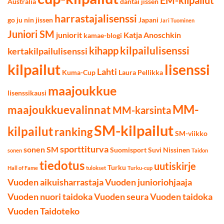
Australia
dantai jissen
harrastajalisenssi
go ju nin jissen
Japani
Jari Tuominen
Juniori SM
juniorit
Katja Anoschkin
kamae-blogi
kilpailulisenssi
kihapp
kertakilpailulisenssi
kilpailut
lisenssi
Lahti
Kuma-Cup
Laura Pellikka
maajoukkue
lisenssikausi
MM-
maajoukkuevalinnat
MM-karsinta
SM-kilpailut
kilpailut
ranking
SM-viikko
sporttiturva
sonen SM
Suomisport
Suvi Nissinen
sonen
Taidon
tiedotus
uutiskirje
Turku
Hall of Fame
tulokset
Turku-cup
Vuoden aikuisharrastaja
Vuoden junioriohjaaja
Vuoden nuori taidoka
Vuoden seura
Vuoden taidoka
Vuoden Taidoteko