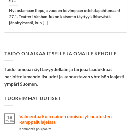
nyt!
Nyt ostamaan lippuja vuoden kovimpaan ottelutapahtumaan!
27.1. Teatteri Vanhan Jukon katsomo täyttyy kihisevästä
jännityksestä, kun [...]
TAIDO ON AIKAA ITSELLE JA OMALLE KEHOLLE
Taido lumoaa näyttävyydellään ja tarjoaa laadukkaat
harjoittelumahdollisuudet ja kannustavan yhteisön laajasti
ympäri Suomen.
TUOREIMMAT UUTISET
Valmentaa kuin nainen onnistui yli odotusten
18
touko
kamppailulajeissa
artikkelissa
Kommentit pois päältä