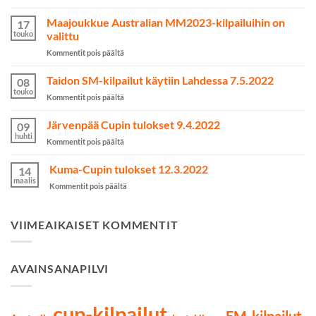
Valmentaa
kuin
Maajoukkue Australian MM2023-kilpailuihin on
17
nainen
touko
valittu
onnistui
artikkelissa
Kommentit pois päältä
yli
Maajoukkue
odotusten
Australian
Taidon SM-kilpailut käytiin Lahdessa 7.5.2022
kamppailulajeissa
08
MM2023-
touko
artikkelissa
Kommentit pois päältä
kilpailuihin
Taidon
on
SM-
Järvenpää Cupin tulokset 9.4.2022
valittu
09
kilpailut
huhti
artikkelissa
Kommentit pois päältä
käytiin
Järvenpää
Lahdessa
Cupin
Kuma-Cupin tulokset 12.3.2022
7.5.2022
14
tulokset
maalis
artikkelissa
Kommentit pois päältä
9.4.2022
Kuma-
Cupin
tulokset
VIIMEAIKAISET KOMMENTIT
12.3.2022
AVAINSANAPILVI
cup-kilpailut
EM-kilpailut