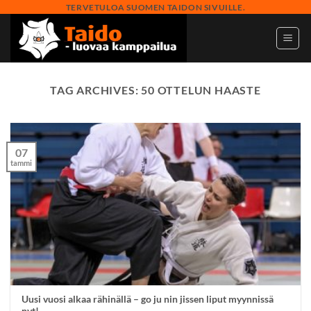
Skip
TERVETULOA SUOMEN TAIDON SIVUILLE.
to
content
TAG ARCHIVES:
50 OTTELUN HAASTE
07
tammi
Uusi vuosi alkaa rähinällä – go ju nin jissen liput myynnissä