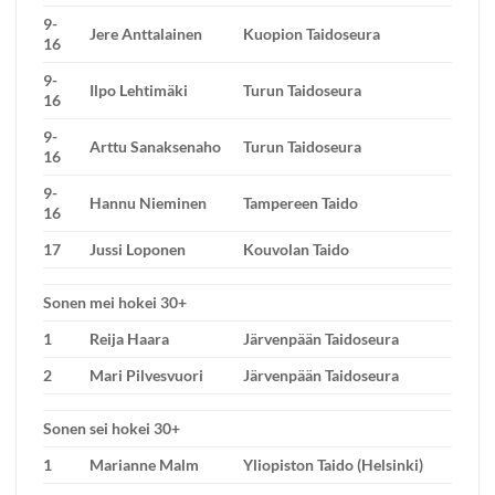
9-
Jere Anttalainen
Kuopion Taidoseura
16
9-
Ilpo Lehtimäki
Turun Taidoseura
16
9-
Arttu Sanaksenaho
Turun Taidoseura
16
9-
Hannu Nieminen
Tampereen Taido
16
17
Jussi Loponen
Kouvolan Taido
Sonen mei hokei 30+
1
Reija Haara
Järvenpään Taidoseura
2
Mari Pilvesvuori
Järvenpään Taidoseura
Sonen sei hokei 30+
1
Marianne Malm
Yliopiston Taido (Helsinki)