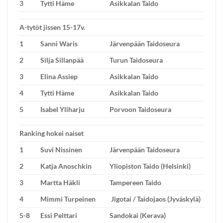
3
Tytti Häme
Asikkalan Taido
A-tytöt jissen 15-17v.
1
Sanni Waris
Järvenpään Taidoseura
2
Silja Sillanpää
Turun Taidoseura
3
Elina Assiep
Asikkalan Taido
4
Tytti Häme
Asikkalan Taido
5
Isabel Yliharju
Porvoon Taidoseura
Ranking hokei naiset
1
Suvi Nissinen
Järvenpään Taidoseura
2
Katja Anoschkin
Yliopiston Taido (Helsinki)
3
Martta Häkli
Tampereen Taido
4
Mimmi Turpeinen
Jigotai / Taidojaos (Jyväskylä)
5-8
Essi Pelttari
Sandokai (Kerava)