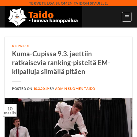
Skip
TERVETULOA SUOMEN TAIDON SIVUILLE.
to
content
KILPAILUT
Kuma-Cupissa 9.3. jaettiin
ratkaisevia ranking-pisteitä EM-
kilpailuja silmällä pitäen
POSTED ON
10.3.2019
BY
ADMIN SUOMEN TAIDO
10
maalis