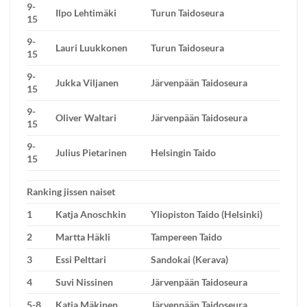
9-
Ilpo Lehtimäki
Turun Taidoseura
15
9-
Lauri Luukkonen
Turun Taidoseura
15
9-
Jukka Viljanen
Järvenpään Taidoseura
15
9-
Oliver Waltari
Järvenpään Taidoseura
15
9-
Julius Pietarinen
Helsingin Taido
15
Ranking jissen naiset
1
Katja Anoschkin
Yliopiston Taido (Helsinki)
2
Martta Häkli
Tampereen Taido
3
Essi Pelttari
Sandokai (Kerava)
4
Suvi Nissinen
Järvenpään Taidoseura
5-8
Katja Mäkinen
Järvenpään Taidoseura