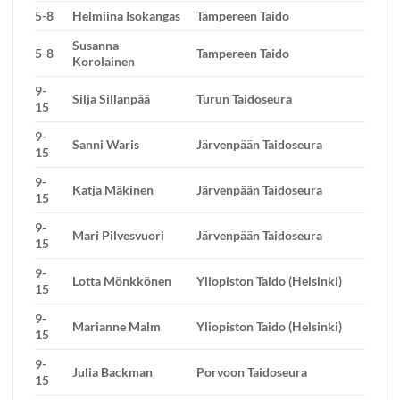
5-8
Helmiina Isokangas
Tampereen Taido
Susanna
5-8
Tampereen Taido
Korolainen
9-
Silja Sillanpää
Turun Taidoseura
15
9-
Sanni Waris
Järvenpään Taidoseura
15
9-
Katja Mäkinen
Järvenpään Taidoseura
15
9-
Mari Pilvesvuori
Järvenpään Taidoseura
15
9-
Lotta Mönkkönen
Yliopiston Taido (Helsinki)
15
9-
Marianne Malm
Yliopiston Taido (Helsinki)
15
9-
Julia Backman
Porvoon Taidoseura
15