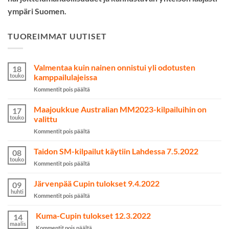
ympäri Suomen.
TUOREIMMAT UUTISET
Valmentaa kuin nainen onnistui yli odotusten
18
touko
kamppailulajeissa
artikkelissa
Kommentit pois päältä
Valmentaa
kuin
Maajoukkue Australian MM2023-kilpailuihin on
17
nainen
touko
valittu
onnistui
artikkelissa
Kommentit pois päältä
yli
Maajoukkue
odotusten
Australian
Taidon SM-kilpailut käytiin Lahdessa 7.5.2022
kamppailulajeissa
08
MM2023-
touko
artikkelissa
Kommentit pois päältä
kilpailuihin
Taidon
on
SM-
Järvenpää Cupin tulokset 9.4.2022
valittu
09
kilpailut
huhti
artikkelissa
Kommentit pois päältä
käytiin
Järvenpää
Lahdessa
Cupin
Kuma-Cupin tulokset 12.3.2022
7.5.2022
14
tulokset
maalis
artikkelissa
Kommentit pois päältä