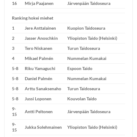
16
Mirja Paajanen
Järvenpään Taidoseura
Ranking hokei miehet
1
Jere Anttalainen
Kuopion Taidoseura
2
Jasser Anoschkin
Yliopiston Taido (Helsinki)
3
Tero Niskanen
Turun Taidoseura
4
Mikael Palmén
Nummelan Kumakai
5-8
Riku Yamaguchi
Espoon Taido
5-8
Daniel Palmén
Nummelan Kumakai
5-8
Arttu Sanaksenaho
Turun Taidoseura
5-8
Jussi Loponen
Kouvolan Taido
9-
Antti Peltonen
Järvenpään Taidoseura
15
9-
Jukka Solehmainen
Yliopiston Taido (Helsinki)
15