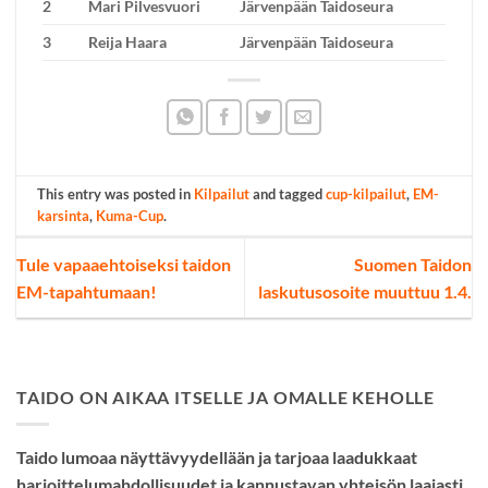
2
Mari Pilvesvuori
Järvenpään Taidoseura
3
Reija Haara
Järvenpään Taidoseura
This entry was posted in
Kilpailut
and tagged
cup-kilpailut
,
EM-
karsinta
,
Kuma-Cup
.
Tule vapaaehtoiseksi taidon
Suomen Taidon
EM-tapahtumaan!
laskutusosoite muuttuu 1.4.
TAIDO ON AIKAA ITSELLE JA OMALLE KEHOLLE
Taido lumoaa näyttävyydellään ja tarjoaa laadukkaat
harjoittelumahdollisuudet ja kannustavan yhteisön laajasti