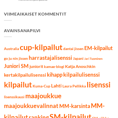
9.4.2022
Kuma-
Cupin
tulokset
VIIMEAIKAISET KOMMENTIT
12.3.2022
AVAINSANAPILVI
cup-kilpailut
EM-kilpailut
Australia
dantai jissen
harrastajalisenssi
go ju nin jissen
Japani
Jari Tuominen
Juniori SM
juniorit
Katja Anoschkin
kamae-blogi
kilpailulisenssi
kihapp
kertakilpailulisenssi
kilpailut
lisenssi
Lahti
Kuma-Cup
Laura Pellikka
maajoukkue
lisenssikausi
MM-
maajoukkuevalinnat
MM-karsinta
SM-kilpailut
kilpailut
ranking