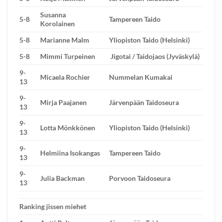
Susanna
5-8
Tampereen Taido
Korolainen
5-8
Marianne Malm
Yliopiston Taido (Helsinki)
5-8
Mimmi Turpeinen
Jigotai / Taidojaos (Jyväskylä)
9-
Micaela Rochier
Nummelan Kumakai
13
9-
Mirja Paajanen
Järvenpään Taidoseura
13
9-
Lotta Mönkkönen
Yliopiston Taido (Helsinki)
13
9-
Helmiina Isokangas
Tampereen Taido
13
9-
Julia Backman
Porvoon Taidoseura
13
Ranking jissen miehet