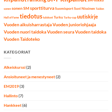
SM-viikko
sporttiturva
sonen SM
Suomisport
Suvi Nissinen
sonen
Taidon
tiedotus
uutiskirje
Turku
Hall of Fame
tulokset
Turku-cup
Vuoden aikuisharrastaja
Vuoden junioriohjaaja
Vuoden nuori taidoka
Vuoden seura
Vuoden taidoka
Vuoden Taidoteko
KATEGORIAT
Alkeiskurssi
(2)
Ansioituneet ja menestyneet
(2)
EM2019
(3)
Hallinto
(7)
Hankkeet
(6)