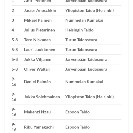
1
Antti Peltonen
Järvenpään Taidoseura
2
Jasser Anoschkin
Yliopiston Taido (Helsinki)
3
Mikael Palmén
Nummelan Kumakai
4
Julius Pietarinen
Helsingin Taido
5-8
Tero Niskanen
Turun Taidoseura
5-8
Lauri Luukkonen
Turun Taidoseura
5-8
Jukka Viljanen
Järvenpään Taidoseura
5-8
Oliver Waltari
Järvenpään Taidoseura
9-
Daniel Palmén
Nummelan Kumakai
16
9-
Jukka Solehmainen
Yliopiston Taido (Helsinki)
16
9-
Makenzi Nzau
Espoon Taido
16
9-
Riku Yamaguchi
Espoon Taido
16