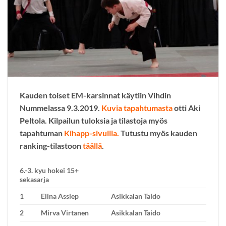
Kauden toiset EM-karsinnat käytiin Vihdin
Nummelassa 9.3.2019.
Kuvia tapahtumasta
otti Aki
Peltola. Kilpailun tuloksia ja tilastoja myös
tapahtuman
Kihapp-sivuilla.
Tutustu myös kauden
ranking-tilastoon
täällä
.
6.-3. kyu hokei 15+
sekasarja
1
Elina Assiep
Asikkalan Taido
2
Mirva Virtanen
Asikkalan Taido