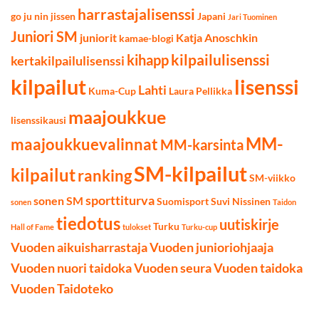
harrastajalisenssi
go ju nin jissen
Japani
Jari Tuominen
Juniori SM
juniorit
Katja Anoschkin
kamae-blogi
kilpailulisenssi
kihapp
kertakilpailulisenssi
kilpailut
lisenssi
Lahti
Kuma-Cup
Laura Pellikka
maajoukkue
lisenssikausi
MM-
maajoukkuevalinnat
MM-karsinta
SM-kilpailut
kilpailut
ranking
SM-viikko
sporttiturva
sonen SM
Suomisport
Suvi Nissinen
sonen
Taidon
tiedotus
uutiskirje
Turku
Hall of Fame
tulokset
Turku-cup
Vuoden aikuisharrastaja
Vuoden junioriohjaaja
Vuoden nuori taidoka
Vuoden seura
Vuoden taidoka
Vuoden Taidoteko