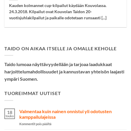
Kauden kolmannet cup-kilpailut käydään Kouvolassa.
24.3.2018. Kilpailut ovat Kouvolan Taidon 20-
vuotisjuhlakilpailut ja paikalle odotetaan runsaasti [...]
TAIDO ON AIKAA ITSELLE JA OMALLE KEHOLLE
Taido lumoaa näyttävyydellään ja tarjoaa laadukkaat
harjoittelumahdollisuudet ja kannustavan yhteisön laajasti
ympäri Suomen.
TUOREIMMAT UUTISET
Valmentaa kuin nainen onnistui yli odotusten
18
touko
kamppailulajeissa
artikkelissa
Kommentit pois päältä
Valmentaa