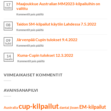
kuin
Maajoukkue Australian MM2023-kilpailuihin on
17
nainen
touko
valittu
onnistui
artikkelissa
Kommentit pois päältä
yli
Maajoukkue
odotusten
Australian
Taidon SM-kilpailut käytiin Lahdessa 7.5.2022
kamppailulajeissa
08
MM2023-
touko
artikkelissa
Kommentit pois päältä
kilpailuihin
Taidon
on
SM-
Järvenpää Cupin tulokset 9.4.2022
valittu
09
kilpailut
huhti
artikkelissa
Kommentit pois päältä
käytiin
Järvenpää
Lahdessa
Cupin
Kuma-Cupin tulokset 12.3.2022
7.5.2022
14
tulokset
maalis
artikkelissa
Kommentit pois päältä
9.4.2022
Kuma-
Cupin
tulokset
VIIMEAIKAISET KOMMENTIT
12.3.2022
AVAINSANAPILVI
cup-kilpailut
EM-kilpailut
Australia
dantai jissen