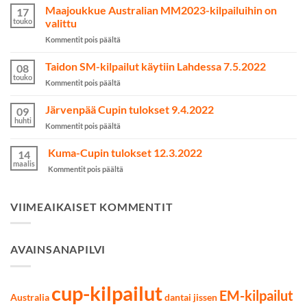
kuin
Maajoukkue Australian MM2023-kilpailuihin on
17
nainen
touko
valittu
onnistui
artikkelissa
Kommentit pois päältä
yli
Maajoukkue
odotusten
Australian
Taidon SM-kilpailut käytiin Lahdessa 7.5.2022
kamppailulajeissa
08
MM2023-
touko
artikkelissa
Kommentit pois päältä
kilpailuihin
Taidon
on
SM-
Järvenpää Cupin tulokset 9.4.2022
valittu
09
kilpailut
huhti
artikkelissa
Kommentit pois päältä
käytiin
Järvenpää
Lahdessa
Cupin
Kuma-Cupin tulokset 12.3.2022
7.5.2022
14
tulokset
maalis
artikkelissa
Kommentit pois päältä
9.4.2022
Kuma-
Cupin
tulokset
VIIMEAIKAISET KOMMENTIT
12.3.2022
AVAINSANAPILVI
cup-kilpailut
EM-kilpailut
Australia
dantai jissen