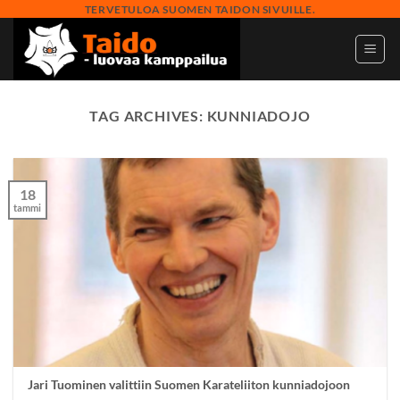
Skip
TERVETULOA SUOMEN TAIDON SIVUILLE.
to
content
TAG ARCHIVES:
KUNNIADOJO
18
tammi
Jari Tuominen valittiin Suomen Karateliiton kunniadojoon