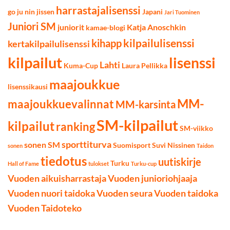
harrastajalisenssi
go ju nin jissen
Japani
Jari Tuominen
Juniori SM
juniorit
Katja Anoschkin
kamae-blogi
kilpailulisenssi
kihapp
kertakilpailulisenssi
kilpailut
lisenssi
Lahti
Kuma-Cup
Laura Pellikka
maajoukkue
lisenssikausi
MM-
maajoukkuevalinnat
MM-karsinta
SM-kilpailut
kilpailut
ranking
SM-viikko
sporttiturva
sonen SM
Suomisport
Suvi Nissinen
sonen
Taidon
tiedotus
uutiskirje
Turku
Hall of Fame
tulokset
Turku-cup
Vuoden aikuisharrastaja
Vuoden junioriohjaaja
Vuoden nuori taidoka
Vuoden seura
Vuoden taidoka
Vuoden Taidoteko