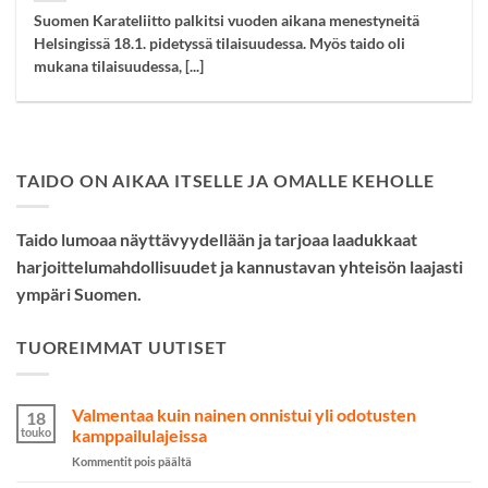
Suomen Karateliitto palkitsi vuoden aikana menestyneitä
Helsingissä 18.1. pidetyssä tilaisuudessa. Myös taido oli
mukana tilaisuudessa, [...]
TAIDO ON AIKAA ITSELLE JA OMALLE KEHOLLE
Taido lumoaa näyttävyydellään ja tarjoaa laadukkaat
harjoittelumahdollisuudet ja kannustavan yhteisön laajasti
ympäri Suomen.
TUOREIMMAT UUTISET
Valmentaa kuin nainen onnistui yli odotusten
18
touko
kamppailulajeissa
artikkelissa
Kommentit pois päältä
Valmentaa