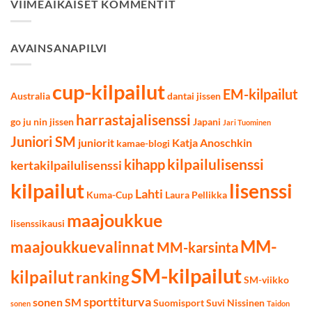
tulokset
VIIMEAIKAISET KOMMENTIT
12.3.2022
AVAINSANAPILVI
cup-kilpailut
EM-kilpailut
Australia
dantai jissen
harrastajalisenssi
go ju nin jissen
Japani
Jari Tuominen
Juniori SM
juniorit
Katja Anoschkin
kamae-blogi
kilpailulisenssi
kihapp
kertakilpailulisenssi
kilpailut
lisenssi
Lahti
Kuma-Cup
Laura Pellikka
maajoukkue
lisenssikausi
MM-
maajoukkuevalinnat
MM-karsinta
SM-kilpailut
kilpailut
ranking
SM-viikko
sporttiturva
sonen SM
Suomisport
Suvi Nissinen
sonen
Taidon