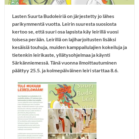
Lasten Suurta Budoleiriä on järjestetty jo lähes
parikymmentä vuotta. Leirin suuresta suosiosta
kertoo se, että suuri osa lapsista käy leirillä vuosi
toisesa perään. Leirillä on lajiharjoitusten lisäksi
kesäisiä touhuja, muiden kamppailulajien kokeiluja ja
tietenkin leirikaste, yllätysohjelmaa ja käynti
Särkänniemessä. Tänä vuonna ilmoittautuminen
päättyy 25.5. ja kolmepäiväinen leiri starttaa 8.6.