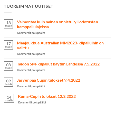
TUOREIMMAT UUTISET
Valmentaa kuin nainen onnistui yli odotusten
18
touko
kamppailulajeissa
artikkelissa
Kommentit pois päältä
Valmentaa
kuin
Maajoukkue Australian MM2023-kilpailuihin on
17
nainen
touko
valittu
onnistui
artikkelissa
Kommentit pois päältä
yli
Maajoukkue
odotusten
Australian
Taidon SM-kilpailut käytiin Lahdessa 7.5.2022
kamppailulajeissa
08
MM2023-
touko
artikkelissa
Kommentit pois päältä
kilpailuihin
Taidon
on
SM-
Järvenpää Cupin tulokset 9.4.2022
valittu
09
kilpailut
huhti
artikkelissa
Kommentit pois päältä
käytiin
Järvenpää
Lahdessa
Cupin
Kuma-Cupin tulokset 12.3.2022
7.5.2022
14
tulokset
maalis
artikkelissa
Kommentit pois päältä
9.4.2022
Kuma-
Cupin