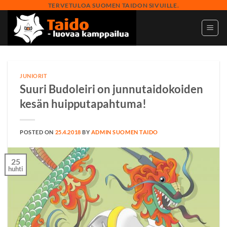
Skip
TERVETULOA SUOMEN TAIDON SIVUILLE.
to
content
JUNIORIT
Suuri Budoleiri on junnutaidokoiden
kesän huipputapahtuma!
POSTED ON
25.4.2018
BY
ADMIN SUOMEN TAIDO
25
huhti