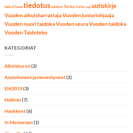
tiedotus
uutiskirje
Turku
Hall of Fame
tulokset
Turku-cup
Vuoden aikuisharrastaja
Vuoden junioriohjaaja
Vuoden nuori taidoka
Vuoden seura
Vuoden taidoka
Vuoden Taidoteko
KATEGORIAT
Alkeiskurssi
(2)
Ansioituneet ja menestyneet
(2)
EM2019
(3)
Hallinto
(7)
Hankkeet
(6)
In Memoriam
(1)