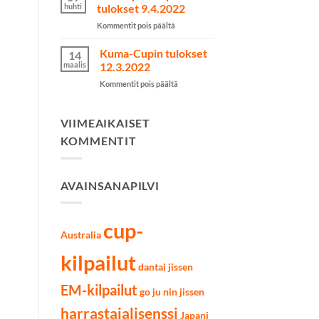
kilpailut
huhti
tulokset 9.4.2022
käytiin
artikkelissa
Kommentit pois päältä
Lahdessa
Järvenpää
7.5.2022
Cupin
Kuma-Cupin tulokset
14
tulokset
maalis
12.3.2022
9.4.2022
artikkelissa
Kommentit pois päältä
Kuma-
Cupin
tulokset
VIIMEAIKAISET
12.3.2022
KOMMENTIT
AVAINSANAPILVI
cup-
Australia
kilpailut
dantai jissen
EM-kilpailut
go ju nin jissen
harrastajalisenssi
Japani