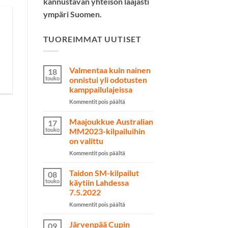
kannustavan yhteisön laajasti
ympäri Suomen.
TUOREIMMAT UUTISET
Valmentaa kuin nainen
18
touko
onnistui yli odotusten
kamppailulajeissa
artikkelissa
Kommentit pois päältä
Valmentaa
kuin
Maajoukkue Australian
17
nainen
touko
MM2023-kilpailuihin
onnistui
on valittu
yli
artikkelissa
Kommentit pois päältä
odotusten
Maajoukkue
kamppailulajeissa
Australian
Taidon SM-kilpailut
08
MM2023-
touko
käytiin Lahdessa
kilpailuihin
7.5.2022
on
artikkelissa
Kommentit pois päältä
valittu
Taidon
SM-
Järvenpää Cupin
09