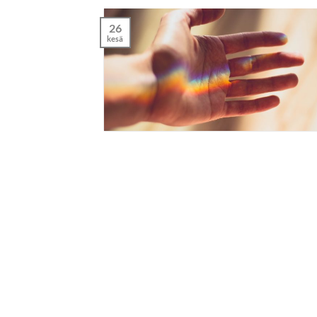
26
kesä