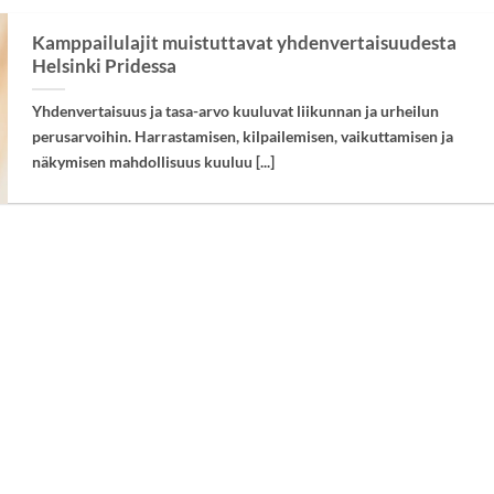
Kamppailulajit muistuttavat yhdenvertaisuudesta
Helsinki Pridessa
Yhdenvertaisuus ja tasa-arvo kuuluvat liikunnan ja urheilun
perusarvoihin. Harrastamisen, kilpailemisen, vaikuttamisen ja
näkymisen mahdollisuus kuuluu [...]