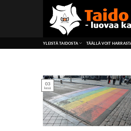
Skip
to
content
YLEISTÄ TAIDOSTA
TÄÄLLÄ VOIT HARRAST
03
kesä