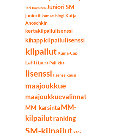
Juniori SM
Jari Tuominen
juniorit
Katja
kamae-blogi
Anoschkin
kertakilpailulisenssi
kilpailulisenssi
kihapp
kilpailut
Kuma-Cup
Lahti
Laura Pellikka
lisenssi
lisenssikausi
maajoukkue
maajoukkuevalinnat
MM-
MM-karsinta
kilpailut
ranking
SM-kilpailut
SM-