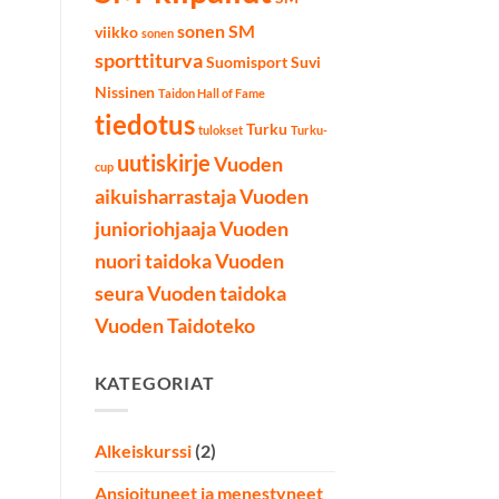
sonen SM
viikko
sonen
sporttiturva
Suomisport
Suvi
Nissinen
Taidon Hall of Fame
tiedotus
Turku
tulokset
Turku-
uutiskirje
Vuoden
cup
aikuisharrastaja
Vuoden
junioriohjaaja
Vuoden
nuori taidoka
Vuoden
seura
Vuoden taidoka
Vuoden Taidoteko
KATEGORIAT
Alkeiskurssi
(2)
Ansioituneet ja menestyneet