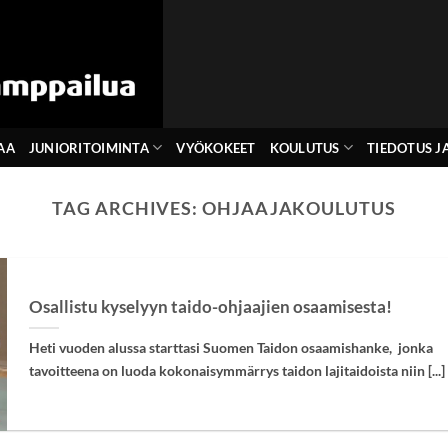
AA
JUNIORITOIMINTA
VYÖKOKEET
KOULUTUS
TIEDOTUS JA
TAG ARCHIVES:
OHJAAJAKOULUTUS
Osallistu kyselyyn taido-ohjaajien osaamisesta!
Heti vuoden alussa starttasi Suomen Taidon osaamishanke, jonka
tavoitteena on luoda kokonaisymmärrys taidon lajitaidoista niin [...]