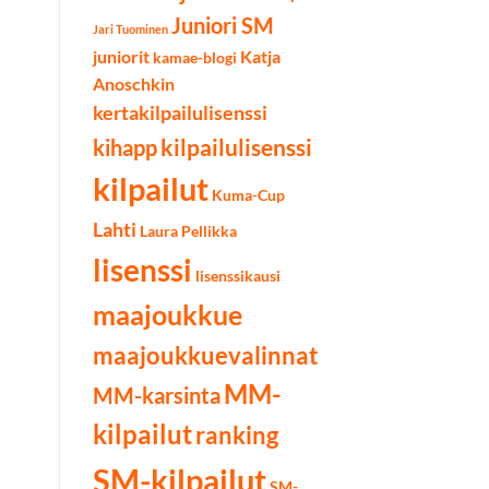
Juniori SM
Jari Tuominen
juniorit
Katja
kamae-blogi
Anoschkin
kertakilpailulisenssi
kilpailulisenssi
kihapp
kilpailut
Kuma-Cup
Lahti
Laura Pellikka
lisenssi
lisenssikausi
maajoukkue
maajoukkuevalinnat
MM-
MM-karsinta
kilpailut
ranking
SM-kilpailut
SM-