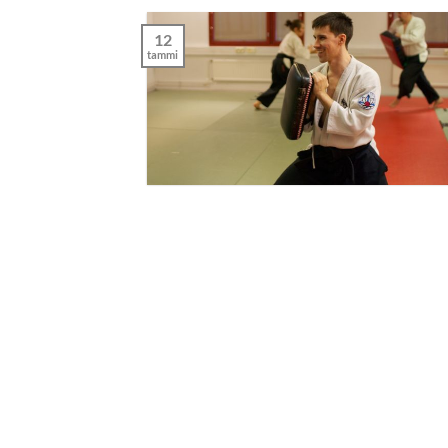
12
tammi