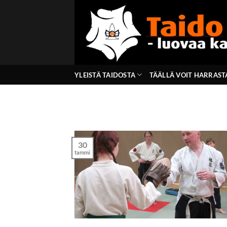
Skip
to
content
YLEISTÄ TAIDOSTA
TÄÄLLÄ VOIT HARRAST
30
tammi