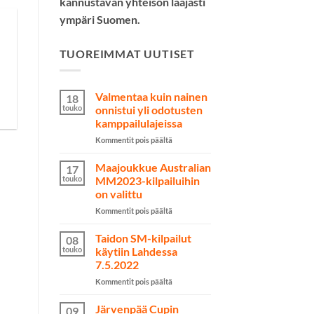
kannustavan yhteisön laajasti
ympäri Suomen.
TUOREIMMAT UUTISET
Valmentaa kuin nainen
18
touko
onnistui yli odotusten
kamppailulajeissa
artikkelissa
Kommentit pois päältä
Valmentaa
kuin
Maajoukkue Australian
17
nainen
touko
MM2023-kilpailuihin
onnistui
on valittu
yli
artikkelissa
Kommentit pois päältä
odotusten
Maajoukkue
kamppailulajeissa
Australian
Taidon SM-kilpailut
08
MM2023-
touko
käytiin Lahdessa
kilpailuihin
7.5.2022
on
artikkelissa
Kommentit pois päältä
valittu
Taidon
SM-
Järvenpää Cupin
09