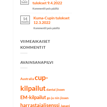
kilpailut
huhti
tulokset 9.4.2022
käytiin
artikkelissa
Kommentit pois päältä
Lahdessa
Järvenpää
7.5.2022
Cupin
Kuma-Cupin tulokset
14
tulokset
maalis
12.3.2022
9.4.2022
artikkelissa
Kommentit pois päältä
Kuma-
Cupin
tulokset
VIIMEAIKAISET
12.3.2022
KOMMENTIT
AVAINSANAPILVI
cup-
Australia
kilpailut
dantai jissen
EM-kilpailut
go ju nin jissen
harrastajalisenssi
Japani