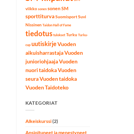
sonen SM
viikko
sonen
sporttiturva
Suomisport
Suvi
Nissinen
Taidon Hall of Fame
tiedotus
Turku
tulokset
Turku-
uutiskirje
Vuoden
cup
aikuisharrastaja
Vuoden
junioriohjaaja
Vuoden
nuori taidoka
Vuoden
seura
Vuoden taidoka
Vuoden Taidoteko
KATEGORIAT
Alkeiskurssi
(2)
Ansioituneet ja menestyneet