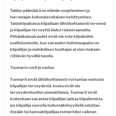
Taidon päämäärä on elämän suojeleminen ja
harrastajan kokonaisvaltainen kehittyminen.
Taidokilpailuissa kilpaillaan lähtökohtaisesti terveinä
ja kilpailijan terveyttä liiaksi riskeeraamatta.
Pitkäaikaissairaudet eivät ole este kilpailuihin
osallistumiselle, kun sairauden hoitotasapaino on
kilpailijan ja mahdollisen huoltajan arvion mukaan
riittävän hyvällä tasolla.
Tuomarin rooli ja vastuu
Tuomarit eivät lähtökohtaisesti voi kantaa vastuuta
kilpailijan terveydestä, koska eivät ole
terveydenhuollon ammattilaisia. Tuomarit eivät
kuitenkaan saa antaa kilpailijan jatkaa kilpailemista,
jos kilpailija suurella todennäköisyydellä satuttaa
itseään tai kanssakilpailijaa esimerkiksi vaikean