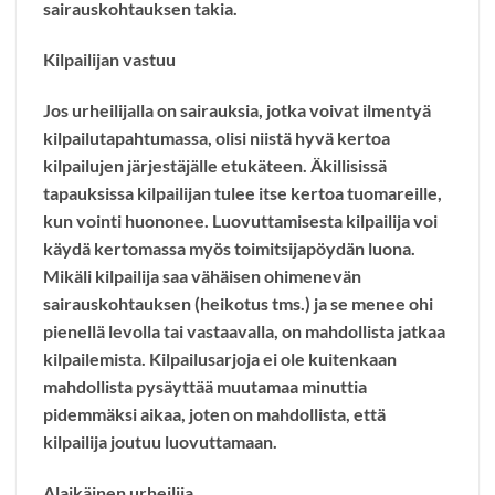
sairauskohtauksen takia.
Kilpailijan vastuu
Jos urheilijalla on sairauksia, jotka voivat ilmentyä
kilpailutapahtumassa, olisi niistä hyvä kertoa
kilpailujen järjestäjälle etukäteen. Äkillisissä
tapauksissa kilpailijan tulee itse kertoa tuomareille,
kun vointi huononee. Luovuttamisesta kilpailija voi
käydä kertomassa myös toimitsijapöydän luona.
Mikäli kilpailija saa vähäisen ohimenevän
sairauskohtauksen (heikotus tms.) ja se menee ohi
pienellä levolla tai vastaavalla, on mahdollista jatkaa
kilpailemista. Kilpailusarjoja ei ole kuitenkaan
mahdollista pysäyttää muutamaa minuttia
pidemmäksi aikaa, joten on mahdollista, että
kilpailija joutuu luovuttamaan.
Alaikäinen urheilija