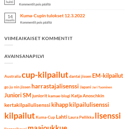
kilpailut
huhti
artikkelissa
Kommentit pois päältä
käytiin
Järvenpää
Lahdessa
Cupin
Kuma-Cupin tulokset 12.3.2022
7.5.2022
14
tulokset
maalis
artikkelissa
Kommentit pois päältä
9.4.2022
Kuma-
Cupin
tulokset
VIIMEAIKAISET KOMMENTIT
12.3.2022
AVAINSANAPILVI
cup-kilpailut
EM-kilpailut
Australia
dantai jissen
harrastajalisenssi
go ju nin jissen
Japani
Jari Tuominen
Juniori SM
juniorit
Katja Anoschkin
kamae-blogi
kilpailulisenssi
kihapp
kertakilpailulisenssi
kilpailut
lisenssi
Lahti
Kuma-Cup
Laura Pellikka
maajoukkue
lisenssikausi