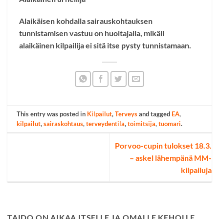
Alaikäisen kohdalla sairauskohtauksen
tunnistamisen vastuu on huoltajalla, mikäli
alaikäinen kilpailija ei sitä itse pysty tunnistamaan.
This entry was posted in
Kilpailut
,
Terveys
and tagged
EA
,
kilpailut
,
sairaskohtaus
,
terveydentila
,
toimitsija
,
tuomari
.
Porvoo-cupin tulokset 18.3.
– askel lähempänä MM-
kilpailuja
TAIDO ON AIKAA ITSELLE JA OMALLE KEHOLLE