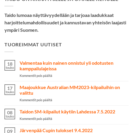
Taido lumoaa näyttävyydellään ja tarjoaa laadukkaat
harjoittelumahdollisuudet ja kannustavan yhteisön laajasti
ympäri Suomen.
TUOREIMMAT UUTISET
Valmentaa kuin nainen onnistui yli odotusten
18
touko
kamppailulajeissa
artikkelissa
Kommentit pois päältä
Valmentaa
kuin
Maajoukkue Australian MM2023-kilpailuihin on
17
nainen
touko
valittu
onnistui
artikkelissa
Kommentit pois päältä
yli
Maajoukkue
odotusten
Australian
Taidon SM-kilpailut käytiin Lahdessa 7.5.2022
kamppailulajeissa
08
MM2023-
touko
artikkelissa
Kommentit pois päältä
kilpailuihin
Taidon
on
SM-
Järvenpää Cupin tulokset 9.4.2022
valittu
09