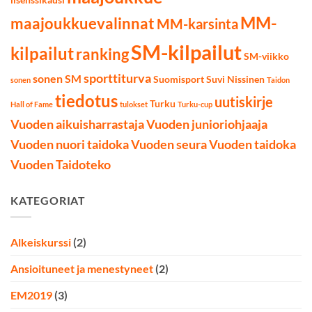
MM-
maajoukkuevalinnat
MM-karsinta
SM-kilpailut
kilpailut
ranking
SM-viikko
sporttiturva
sonen SM
Suomisport
Suvi Nissinen
sonen
Taidon
tiedotus
uutiskirje
Turku
Hall of Fame
tulokset
Turku-cup
Vuoden aikuisharrastaja
Vuoden junioriohjaaja
Vuoden nuori taidoka
Vuoden seura
Vuoden taidoka
Vuoden Taidoteko
KATEGORIAT
Alkeiskurssi
(2)
Ansioituneet ja menestyneet
(2)
EM2019
(3)