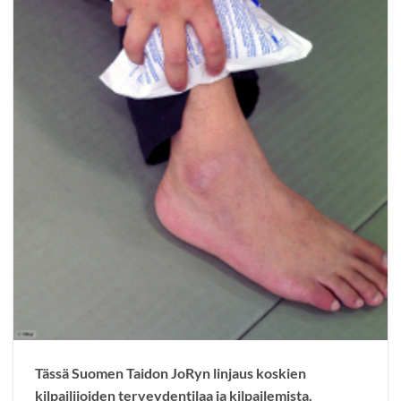
Tässä Suomen Taidon JoRyn linjaus koskien
kilpailijoiden terveydentilaa ja kilpailemista.