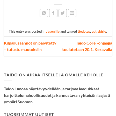
This entry was posted in
Jäsenille
and tagged
tiedotus
,
uutiskirje
.
Kilpailusäännöt on päivitetty
Taido Core -ohjaajia
– tutustu muutoksiin
koulutetaan 20.1. Keravalla
TAIDO ON AIKAA ITSELLE JA OMALLE KEHOLLE
Taido lumoaa näyttävyydellään ja tarjoaa laadukkaat
harjoittelumahdollisuudet ja kannustavan yhteisön laajasti
ympäri Suomen.
TUOREIMMAT UUTISET