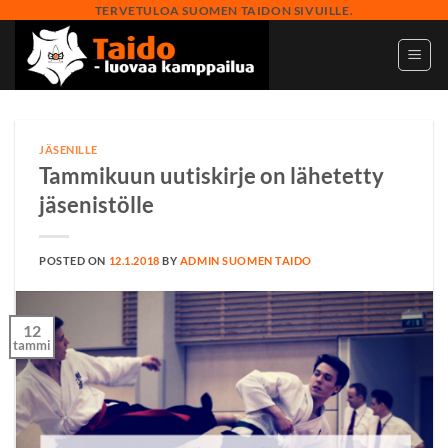
Skip
TERVETULOA SUOMEN TAIDON SIVUILLE.
to
content
JÄSENILLE
Tammikuun uutiskirje on lähetetty
jäsenistölle
POSTED ON
12.1.2018
BY
ADMIN SUOMEN TAIDO
12
tammi