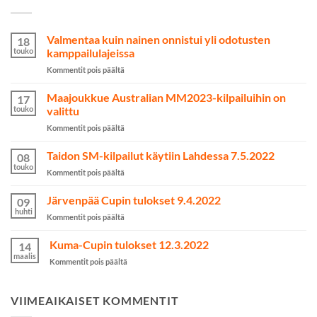
Valmentaa kuin nainen onnistui yli odotusten
18
touko
kamppailulajeissa
artikkelissa
Kommentit pois päältä
Valmentaa
kuin
Maajoukkue Australian MM2023-kilpailuihin on
17
nainen
touko
valittu
onnistui
artikkelissa
Kommentit pois päältä
yli
Maajoukkue
odotusten
Australian
Taidon SM-kilpailut käytiin Lahdessa 7.5.2022
kamppailulajeissa
08
MM2023-
touko
artikkelissa
Kommentit pois päältä
kilpailuihin
Taidon
on
SM-
Järvenpää Cupin tulokset 9.4.2022
valittu
09
kilpailut
huhti
artikkelissa
Kommentit pois päältä
käytiin
Järvenpää
Lahdessa
Cupin
Kuma-Cupin tulokset 12.3.2022
7.5.2022
14
tulokset
maalis
artikkelissa
Kommentit pois päältä
9.4.2022
Kuma-
Cupin
tulokset
VIIMEAIKAISET KOMMENTIT
12.3.2022