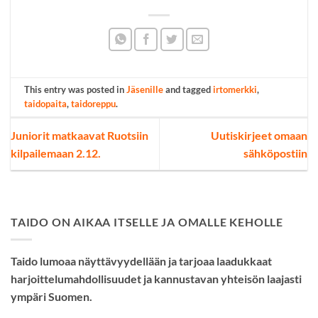
This entry was posted in
Jäsenille
and tagged
irtomerkki
,
taidopaita
,
taidoreppu
.
Juniorit matkaavat Ruotsiin
Uutiskirjeet omaan
kilpailemaan 2.12.
sähköpostiin
TAIDO ON AIKAA ITSELLE JA OMALLE KEHOLLE
Taido lumoaa näyttävyydellään ja tarjoaa laadukkaat
harjoittelumahdollisuudet ja kannustavan yhteisön laajasti
ympäri Suomen.