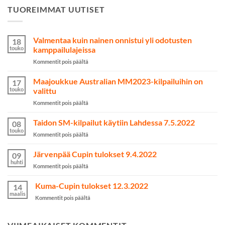
TUOREIMMAT UUTISET
Valmentaa kuin nainen onnistui yli odotusten
18
touko
kamppailulajeissa
artikkelissa
Kommentit pois päältä
Valmentaa
kuin
Maajoukkue Australian MM2023-kilpailuihin on
17
nainen
touko
valittu
onnistui
artikkelissa
Kommentit pois päältä
yli
Maajoukkue
odotusten
Australian
Taidon SM-kilpailut käytiin Lahdessa 7.5.2022
kamppailulajeissa
08
MM2023-
touko
artikkelissa
Kommentit pois päältä
kilpailuihin
Taidon
on
SM-
Järvenpää Cupin tulokset 9.4.2022
valittu
09
kilpailut
huhti
artikkelissa
Kommentit pois päältä
käytiin
Järvenpää
Lahdessa
Cupin
Kuma-Cupin tulokset 12.3.2022
7.5.2022
14
tulokset
maalis
artikkelissa
Kommentit pois päältä
9.4.2022
Kuma-
Cupin
tulokset