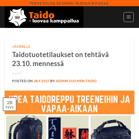
Skip
TERVETULOA SUOMEN TAIDON SIVUILLE.
to
content
JÄSENILLE
Taidotuotetilaukset on tehtävä
23.10. mennessä
POSTED ON
28.9.2017
BY
ADMIN SUOMEN TAIDO
28
syys