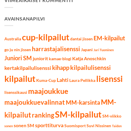
VIIMEAIKAISET KOMMENTIT
12.3.2022
AVAINSANAPILVI
cup-kilpailut
EM-kilpailut
Australia
dantai jissen
harrastajalisenssi
go ju nin jissen
Japani
Jari Tuominen
Juniori SM
juniorit
Katja Anoschkin
kamae-blogi
kilpailulisenssi
kihapp
kertakilpailulisenssi
kilpailut
lisenssi
Lahti
Kuma-Cup
Laura Pellikka
maajoukkue
lisenssikausi
MM-
maajoukkuevalinnat
MM-karsinta
SM-kilpailut
kilpailut
ranking
SM-viikko
sporttiturva
sonen SM
Suomisport
Suvi Nissinen
sonen
Taidon