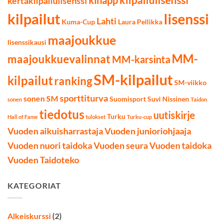
kihapp
kertakilpailulisenssi
kilpailut
lisenssi
Lahti
Kuma-Cup
Laura Pellikka
maajoukkue
lisenssikausi
MM-
maajoukkuevalinnat
MM-karsinta
SM-kilpailut
kilpailut
ranking
SM-viikko
sporttiturva
sonen SM
Suomisport
Suvi Nissinen
sonen
Taidon
tiedotus
uutiskirje
Turku
Hall of Fame
tulokset
Turku-cup
Vuoden aikuisharrastaja
Vuoden junioriohjaaja
Vuoden nuori taidoka
Vuoden seura
Vuoden taidoka
Vuoden Taidoteko
KATEGORIAT
Alkeiskurssi
(2)