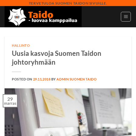
Skip
TERVETULOA SUOMEN TAIDON SIVUILLE.
to
content
HALLINTO
Uusia kasvoja Suomen Taidon
johtoryhmään
POSTED ON
29.11.2018
BY
ADMIN SUOMEN TAIDO
29
marras