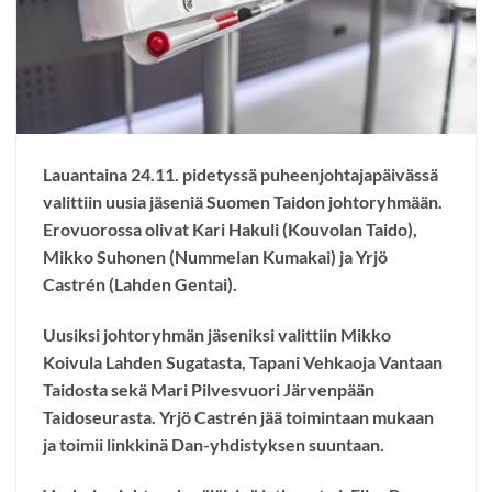
Lauantaina 24.11. pidetyssä puheenjohtajapäivässä
valittiin uusia jäseniä Suomen Taidon johtoryhmään.
Erovuorossa olivat Kari Hakuli (Kouvolan Taido),
Mikko Suhonen (Nummelan Kumakai) ja Yrjö
Castrén (Lahden Gentai).
Uusiksi johtoryhmän jäseniksi valittiin Mikko
Koivula Lahden Sugatasta, Tapani Vehkaoja Vantaan
Taidosta sekä Mari Pilvesvuori Järvenpään
Taidoseurasta. Yrjö Castrén jää toimintaan mukaan
ja toimii linkkinä Dan-yhdistyksen suuntaan.