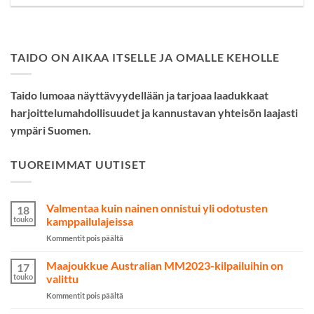
TAIDO ON AIKAA ITSELLE JA OMALLE KEHOLLE
Taido lumoaa näyttävyydellään ja tarjoaa laadukkaat
harjoittelumahdollisuudet ja kannustavan yhteisön laajasti
ympäri Suomen.
TUOREIMMAT UUTISET
Valmentaa kuin nainen onnistui yli odotusten
18
touko
kamppailulajeissa
artikkelissa
Kommentit pois päältä
Valmentaa
kuin
Maajoukkue Australian MM2023-kilpailuihin on
17
nainen
touko
valittu
onnistui
artikkelissa
Kommentit pois päältä
yli
Maajoukkue
odotusten