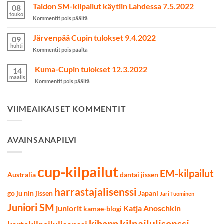
Australian
Taidon SM-kilpailut käytiin Lahdessa 7.5.2022
kamppailulajeissa
08
MM2023-
touko
artikkelissa
Kommentit pois päältä
kilpailuihin
Taidon
on
SM-
Järvenpää Cupin tulokset 9.4.2022
valittu
09
kilpailut
huhti
artikkelissa
Kommentit pois päältä
käytiin
Järvenpää
Lahdessa
Cupin
Kuma-Cupin tulokset 12.3.2022
7.5.2022
14
tulokset
maalis
artikkelissa
Kommentit pois päältä
9.4.2022
Kuma-
Cupin
tulokset
VIIMEAIKAISET KOMMENTIT
12.3.2022
AVAINSANAPILVI
cup-kilpailut
EM-kilpailut
Australia
dantai jissen
harrastajalisenssi
go ju nin jissen
Japani
Jari Tuominen
Juniori SM
juniorit
Katja Anoschkin
kamae-blogi
kilpailulisenssi